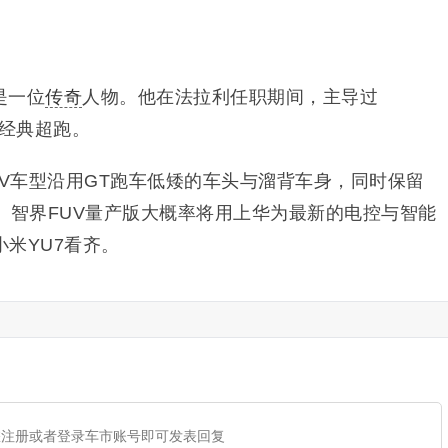
是一位
传奇
人物。他在法拉利任职期间，主导过
款经典超跑。
UV车型沿用GT跑车低矮的车头与溜背车身，同时保留
。智界FUV量产版大概率将用上华为最新的电控与智能
米YU7看齐。
您注册或者登录车市账号即可发表回复