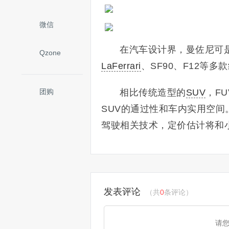
微信
在汽车设计界，曼佐尼可
Qzone
LaFerrari
、SF90、F12等多
团购
相比传统造型的
SUV
，F
SUV的通过性和车内实用空间
驾驶相关技术，定价估计将和小
发表评论
（共
0
条评论）
请