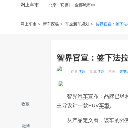
网上车市
北京
[切换]
全部城市>>
网上车市
>
新车探秘
>
车企新车规划
>
智界官宣：签下法
智界官宣：签下法拉
作者:
李超
责编:
李超
来源：
智电
智界
汽车
宣布：品牌已经
收藏
主导设计一款FUV
车型
。
从产品定义看，该车的外观形
微博