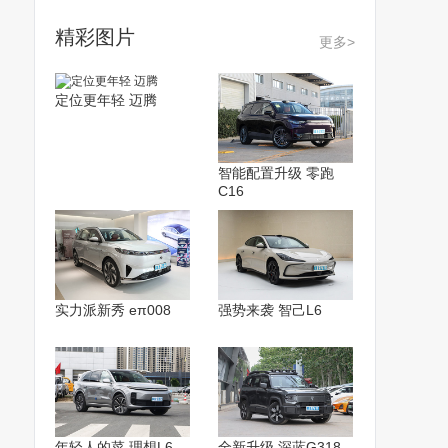
精彩图片
更多>
定位更年轻 迈腾
智能配置升级 零跑
C16
实力派新秀 eπ008
强势来袭 智己L6
年轻人的菜 理想L6
全新升级 深蓝G318