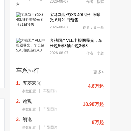
2026-08-07
作者：徐辉
宝马新世代iX3 40L证件照曝
光 8月21日预售
2026-08-07
作者：莫一西
奔驰国产VLE申报图曝光：车
长超5米3轴距超3米3
2026-08-07
作者：李超
车系排行
更多>
1.
五菱宏光
4.6万起
车型图片
参数配置
2.
途观
18.98万起
车型图片
参数配置
3.
朗逸
8万起
车型图片
参数配置