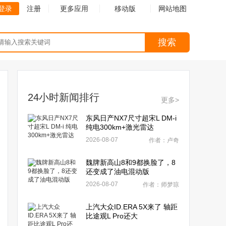
登录
注册
更多应用
移动版
网站地图
搜索
24小时新闻排行
更多>
东风日产NX7尺寸超宋L DM-i
纯电300km+激光雷达
2026-08-07
作者：卢奇
魏牌新高山8和9都换脸了，8
还变成了油电混动版
2026-08-07
作者：师梦琼
上汽大众ID.ERA 5X来了 轴距
比途观L Pro还大