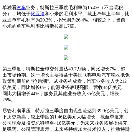
单独看
汽车
业务，特斯拉三季度毛利率为15.4%（不含碳积
分），均低于
比亚迪
和小米的毛利水平。截止25年上半年，比
亚迪单车毛利率为20.3%，小米则为26.4%。相较之下，当前
小米的单车毛利率比特斯拉高1.7倍。
第三季度，特斯拉全球交付量达49.7万辆，同比增长7%，超
出市场预期。这一增长主要得益于美国联邦电动汽车税收抵免
政策到期前的“抢购潮”。
从业务构成看，汽车业务收入为212
亿美元，同比增长6%；能源业务表现亮眼，营收34亿美元，
同比大幅增长44%；服务及其他业务收入35亿美元，增长
25%。
尽管利润承压，特斯拉三季度自由现金流达到39.9亿美元，创
下历史新高，较上季度的1.46亿美元大幅增长。截至季度末，
公司现金及投资总额增至416亿美元，为未来业务拓展提供充
足弹药。公司管理表示，未来将持续加大技术投入，推动特斯