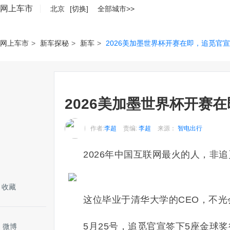
网上车市
北京
[切换]
全部城市>>
网上车市
>
新车探秘
>
新车
>
2026美加墨世界杯开赛在即，追觅官
2026美加墨世界杯开赛
作者:
李超
责编:
李超
来源：
智电出行
2026年中国互联网最火的人，非
收藏
这位毕业于清华大学的CEO，不
5月25号，追觅官宣签下5座金球
微博