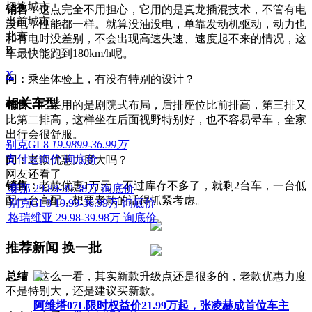
切换城市
销售：
这点完全不用担心，它用的是真龙插混技术，不管有电
当前城市
没电，性能都一样。就算没油没电，单靠发动机驱动，动力也
北京
和有电时没差别，不会出现高速失速、速度起不来的情况，这
B
车最快能跑到180km/h呢。​
X
问：
乘坐体验上，有没有特别的设计？​
相关车型
销售：
它采用的是剧院式布局，后排座位比前排高，第三排又
比第二排高，这样坐在后面视野特别好，也不容易晕车，全家
出行会很舒服。​
别克GL8
19.9899-36.99万
支付宝询价
询底价
问：
老款优惠力度大吗？​
网友还看了
销售：
老款优惠1万元，不过库存不多了，就剩2台车，一台低
赛那
29.88-39.38万
询底价
配一台高配，想要老款的话得抓紧考虑。​
别克GL8
19.99-36.99万
询底价
格瑞维亚
29.98-39.98万
询底价
推荐新闻
换一批
总结：
这么一看，其实新款升级点还是很多的，老款优惠力度
不是特别大，还是建议买新款。
阿维塔07L限时权益价21.99万起，张凌赫成首位车主