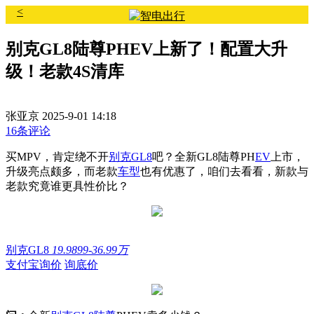
<
别克GL8陆尊PHEV上新了！配置大升
级！老款4S清库
张亚京
2025-9-01 14:18
16条评论
买MPV，肯定绕不开
别克GL8
吧？全新GL8陆尊PH
EV
上市，
升级亮点颇多，而老款
车型
也有优惠了，咱们去看看，新款与
老款究竟谁更具性价比？
别克GL8
19.9899-36.99万
支付宝询价
询底价