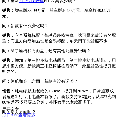
问：
全新
别克GL8陆尊
PHEV卖多少钱？​
销售：
智享版33.99万元、尊享版36.99万元、奢享版39.99万
元。​
问：
新款有什么变化吗？​
销售：
它全系都标配了驾驶员座椅按摩，这可是老款没有的配
置；而且方向盘加热也是全系标配，冬天用车能舒服不少。​
问：
除了座椅和方向盘，还有其他配置升级吗？​
销售：
增加了第三排座椅电动调节、第二排座椅电动滑动，用
起来更方便。新款第三排座椅能往后躺平，乘坐舒适性提升挺
明显的。​
问：
续航和充电方面，新款有没有调整？​
销售：
纯电续航由老款的138km，提升到202km，日常通勤或
者短途出行，用电基本就够了。新款支持5C超充，从20%充到
80% 差不多只要15分钟，补能效率比老款高多了。​
展开全文
问：
动力方面呢？​
打开APP查看更多