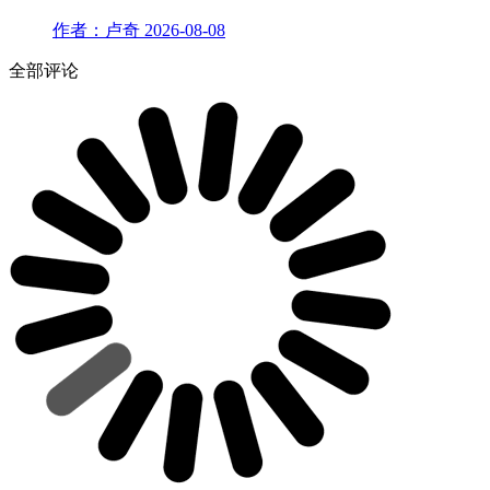
作者：卢奇
2026-08-08
全部评论