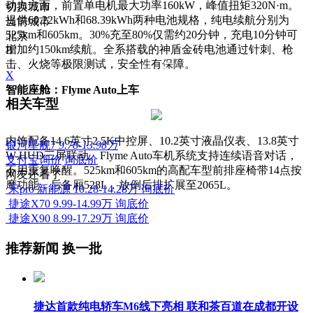
动力方面，前置单电机最大功率160kW，峰值扭矩320N·m。
切换城市
提供60.22kWh和68.39kWh两种电池规格，纯电续航分别为
当前城市
525km和605km。30%充至80%仅需约20分钟，充电10分钟可
北京
增加约150km续航。全系搭载的神盾金砖电池通过针刺、枪
B
击、火烧等极限测试，安全性有保障。
X
智能座舱：Flyme Auto上车
相关车型
内饰配备14.6英寸2.5K中控屏、10.2英寸液晶仪表、13.8英寸
银河星舰7
9.78-13.98万
W-HUD三屏联动。Flyme Auto车机系统支持连续语音对话，
支付宝询价
询底价
不用重复唤醒。525km和605km的高配车型前排座椅带14点按
网友还看了
摩功能，后备厢528L，放倒后排扩展至2065L。
宋pro 新能源
10.28-14.28万
询底价
捷途X70
9.99-14.99万
询底价
捷途X90
8.99-17.29万
询底价
推荐新闻
换一批
捷达首款纯电轿车M6线下亮相 联和茶百道在成都开设