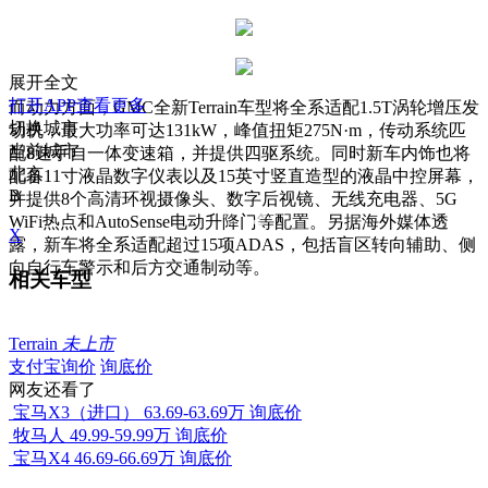
展开全文
打开APP查看更多
而动力方面，GMC全新Terrain车型将全系适配1.5T涡轮增压发
切换城市
动机，最大功率可达131kW，峰值扭矩275N·m，传动系统匹
当前城市
配8速手自一体变速箱，并提供四驱系统。同时新车内饰也将
北京
配备11寸液晶数字仪表以及15英寸竖直造型的液晶中控屏幕，
B
并提供8个高清环视摄像头、数字后视镜、无线充电器、5G
WiFi热点和AutoSense电动升降门等配置。
另据海外媒体透
X
露，
新车将全系适配
超过15项ADAS，包括盲区转向辅助、侧
向自行车警示和后方交通制动等。
相关车型
Terrain
未上市
支付宝询价
询底价
网友还看了
宝马X3（进口）
63.69-63.69万
询底价
牧马人
49.99-59.99万
询底价
宝马X4
46.69-66.69万
询底价