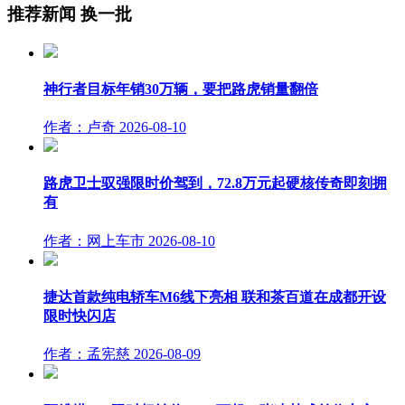
推荐新闻
换一批
神行者目标年销30万辆，要把路虎销量翻倍
作者：卢奇
2026-08-10
路虎卫士驭强限时价驾到，72.8万元起硬核传奇即刻拥
有
作者：网上车市
2026-08-10
捷达首款纯电轿车M6线下亮相 联和茶百道在成都开设
限时快闪店
作者：孟宪慈
2026-08-09