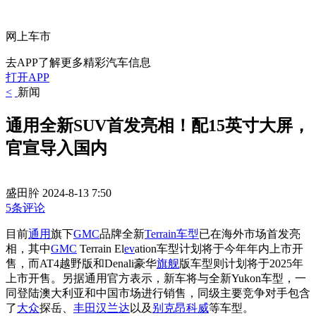
网上车市
去APP了解更多精彩汽车信息
打开APP
<
新闻
通用全新SUV首发亮相！配15英寸大屏，
官宣导入国内
盛田肸
2024-8-13 7:50
5条评论
目前
通用
旗下
GMC
品牌全新
Terrain
车型
已在海外市场首发亮
相，其中
GMC
Terrain El
ev
ation车型计划将于今年年内上市开
售，而AT4越野版和Denali豪华
旗舰
版车型则计划将于2025年
上市开售。另据通用官方表示，新车将与全新Yukon车型，一
同登陆澳大利亚和中国市场进行销售，同级主要竞争对手包含
了
大众
探岳、
丰田
汉兰达
以及
别克
昂科威
等车型。