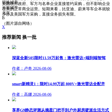
切换城市
美国联邦政府、军方与名单企业直接签约采购，但不影响企业
当前城市
在美的正常商业运营。短期来看，比亚迪、蔚来等车企本就较
北京
少涉及美国军方采购，直接业务损失有限。
B
（图片源自网络）
X
推荐新闻
换一批
深蓝全新S05限时11.59万起售：激光雷达+端到端智驾
作者：卢奇
2026-08-06
smart新精灵1：限时14.99万起 800V+激光雷达全配齐
作者：高娜
2026-08-06
享界G9静态评测从摘星门把手到户外厨房硬派生活方式