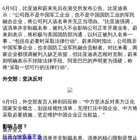
6月9日，比亚迪和蔚来先后在港交所发布公告。比亚迪表
示：“公司既不是中国军工企业，也不是中国国防工业的军民
融合企业，将公司列入该名单并无正当理由。”比亚迪强调，
该清单并非制裁名单，被列入不会影响公司正常开展业务。蔚
来则表示，将积极与美国国防部沟通，以纠正被列入名单一
事，“包括在必要时采取法律行动”。蔚来同时指出，公司既非
中国军事企业，也非国防工业军民融合贡献者。对比来看，两
家企业都强调被列入缺乏依据，但比亚迪表态相对克制，蔚来
则明确表示不排除法律手段。阿里巴巴的声明更为强硬，称
将“采取一切可行的法律行动”。
外交部：坚决反对
6月9日，外交部发言人林剑回应称：“中方坚决反对美方泛化
国家安全概念，划设歧视性清单，无理打压中国企业。中方将
采取必要措施，坚定维护中国企业正当权益。”
影响几何？
展开全文
打开APP查看更多
值得注意的是，该清单并非制裁名单。清单的核心限制是禁止