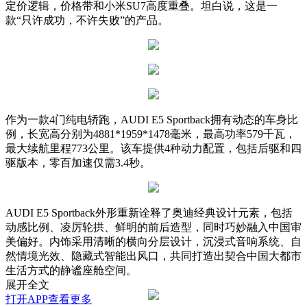
定价逻辑，价格带和小米SU7高度重叠。坦白说，这是一
款“只许成功，不许失败”的产品。
作为一款4门纯电轿跑，AUDI E5 Sportback拥有动态的车身比
例，长宽高分别为4881*1959*1478毫米，最高功率579千瓦，
最大续航里程773公里。该车提供4种动力配置，包括后驱和四
驱版本，零百加速仅需3.4秒。
AUDI E5 Sportback外形重新诠释了奥迪经典设计元素，包括
动感比例、凌厉轮拱、鲜明的前后造型，同时巧妙融入中国审
美偏好。内饰采用清晰的横向分层设计，沉浸式音响系统、自
然情境光效、隐藏式智能出风口，共同打造出契合中国大都市
生活方式的静谧座舱空间。
展开全文
打开APP查看更多