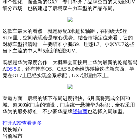
和个性化，而全新的GX7，专门补齐了品牌空白的大5座SUV
细分市场，也搭建起了启境双主力车型的产品布局。
这款车最大的看点，就是标配3米超长轴距，在同级大5座
SUV里，空间表现会是核心优势。结合市场定位来看，它的
对标车型很清晰，主要瞄准小鹏G9、理想L7、小米YU7这些
当下主流的中大型5座新能源SUV。
既然是华为深度合作，大概率会直接用上华为最新的乾崑智驾
A
DS 5
.0，还有乾崑OS、CAS 5.0全维防碰撞这些新东西。毕
竟在GT7上已经实现全系标配，GX7没理由不上。
渠道方面，启境的线下布局进度很快。6月底将完成全国70
城、超300家门店的铺设，门店统一悬挂华为标识，全程采用
华为的服务标准，不少豪华品牌
经销商
也选择入局加盟。
打开APP查看更多
切换城市
当前城市