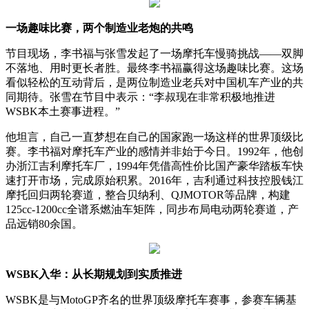
一场趣味比赛，两个制造业老炮的共鸣
节目现场，李书福与张雪发起了一场摩托车慢骑挑战——双脚
不落地、用时更长者胜。最终李书福赢得这场趣味比赛。这场
看似轻松的互动背后，是两位制造业老兵对中国机车产业的共
同期待。张雪在节目中表示：“李叔现在非常积极地推进
WSBK本土赛事进程。”
他坦言，自己一直梦想在自己的国家跑一场这样的世界顶级比
赛。李书福对摩托车产业的感情并非始于今日。1992年，他创
办浙江吉利摩托车厂，1994年凭借高性价比国产豪华踏板车快
速打开市场，完成原始积累。2016年，吉利通过科技控股钱江
摩托回归两轮赛道，整合贝纳利、QJMOTOR等品牌，构建
125cc-1200cc全谱系燃油车矩阵，同步布局电动两轮赛道，产
品远销80余国。
WSBK入华：从长期规划到实质推进
WSBK是与MotoGP齐名的世界顶级摩托车赛事，参赛车辆基