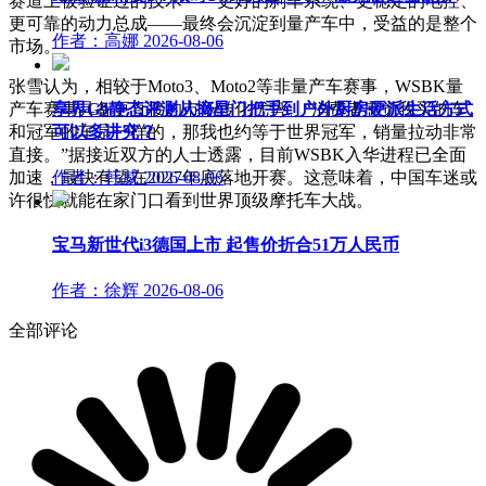
赛道上被验证过的技术——更好的刹车系统、更稳定的电控、
更可靠的动力总成——最终会沉淀到量产车中，受益的是整个
作者：高娜
2026-08-06
市场。
张雪认为，相较于Moto3、Moto2等非量产车赛事，WSBK量
享界G9静态评测从摘星门把手到户外厨房硬派生活方式
产车赛事具备更直接的市场转化优势。“消费者感觉我买的车
可以多讲究？
和冠军的车是一样的，那我也约等于世界冠军，销量拉动非常
直接。”据接近双方的人士透露，目前WSBK入华进程已全面
加速，最快有望在2027年底落地开赛。这意味着，中国车迷或
作者：韩威
2026-08-06
许很快就能在家门口看到世界顶级摩托车大战。
宝马新世代i3德国上市 起售价折合51万人民币
作者：徐辉
2026-08-06
全部评论