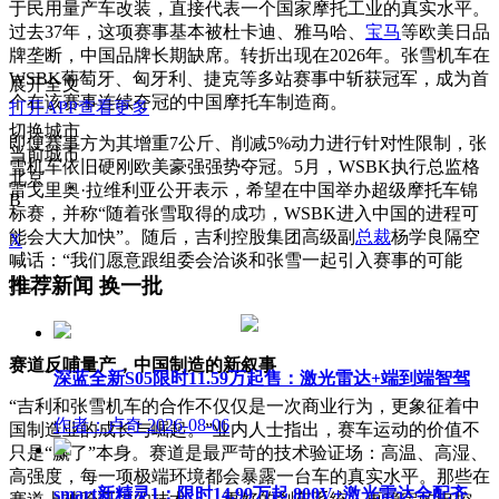
于民用量产车改装，直接代表一个国家摩托工业的真实水平。
过去37年，这项赛事基本被杜卡迪、雅马哈、
宝马
等欧美日品
牌垄断，中国品牌长期缺席。转折出现在2026年。张雪机车在
WSBK葡萄牙、匈牙利、捷克等多站赛事中斩获冠军，成为首
展开全文
个在该赛事连续夺冠的中国摩托车制造商。
打开APP查看更多
切换城市
即便赛事方为其增重7公斤、削减5%动力进行针对性限制，张
当前城市
雪机车依旧硬刚欧美豪强强势夺冠。5月，WSBK执行总监格
北京
雷戈里奥·拉维利亚公开表示，希望在中国举办超级摩托车锦
B
标赛，并称“随着张雪取得的成功，WSBK进入中国的进程可
能会大大加快”。随后，吉利控股集团高级副
总裁
杨学良隔空
X
喊话：“我们愿意跟组委会洽谈和张雪一起引入赛事的可能
推荐新闻
换一批
性。”
赛道反哺量产，中国制造的新叙事
深蓝全新S05限时11.59万起售：激光雷达+端到端智驾
“吉利和张雪机车的合作不仅仅是一次商业行为，更象征着中
作者：卢奇
2026-08-06
国制造业的成长与崛起。”业内人士指出，赛车运动的价值不
只是“赢了”本身。赛道是最严苛的技术验证场：高温、高湿、
高强度，每一项极端环境都会暴露一台车的真实水平。那些在
smart新精灵1：限时14.99万起 800V+激光雷达全配齐