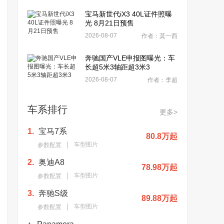
宝马新世代iX3 40L证件照曝
光 8月21日预售
2026-08-07
作者：莫一西
奔驰国产VLE申报图曝光：车
长超5米3轴距超3米3
2026-08-07
作者：李超
车系排行
更多>
1.
宝马7系
80.8万起
车型图片
参数配置
2.
奥迪A8
78.98万起
车型图片
参数配置
3.
奔驰S级
89.88万起
车型图片
参数配置