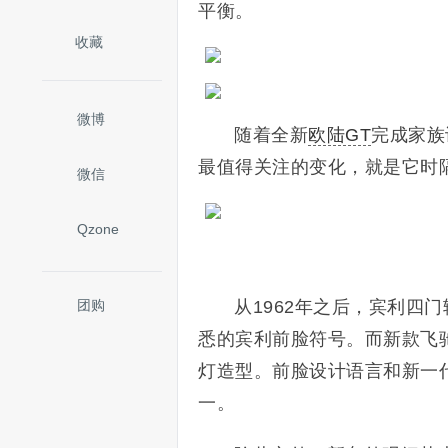
平衡。
收藏
微博
随着全新
欧陆GT
完成家族
最值得关注的变化，就是它时
微信
Qzone
团购
从1962年之后，宾利四
悉的宾利前脸符号。而新款飞
灯造型。前脸设计语言和新一
一。