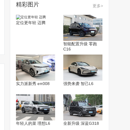
精彩图片
更多>
定位更年轻 迈腾
智能配置升级 零跑
C16
实力派新秀 eπ008
强势来袭 智己L6
宾利全新飞驰亮相！外观
宾利全新飞驰官图曝光！
成都车展：
年轻人的菜 理想L6
全新升级 深蓝G318
翻新/换搭兰博基尼引擎
9月10日首发/增搭插混系
动机，宾利Edi
统
首秀