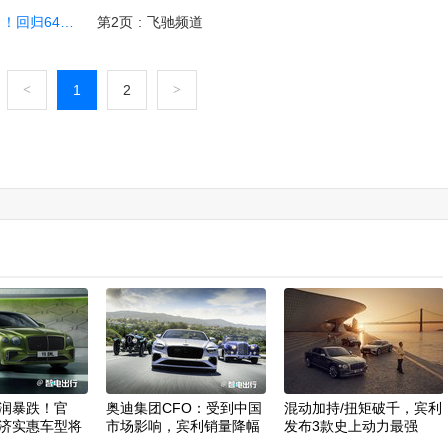
64年前设计
第2页
:
飞驰频道
<
1
2
>
润暴跌！官
奥迪集团CFO：受到中国
混动加持/扭矩破千，宾利
济实惠车型将
市场影响，宾利销量降幅
发布3款史上动力最强
22%
MULLINER版车型