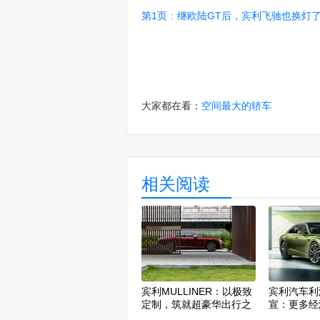
第1页
:
继欧陆GT后，宾利飞驰也换灯了！回归
大家都在看：
空间最大的轿车
相关阅读
宾利MULLINER：以极致
宾利汽车利
定制，筑就超豪华出行之
宣：更多经
境
推出