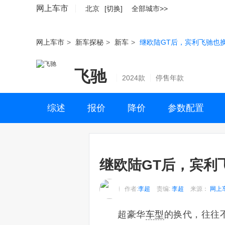
网上车市
北京
[切换]
全部城市>>
网上车市
>
新车探秘
>
新车
>
继欧陆GT后，宾利飞驰也
飞驰
2024款
停售年款
综述
报价
降价
参数配置
继欧陆GT后，宾利
作者:
李超
责编:
李超
来源：
网上
超豪华
车型
的换代，往往