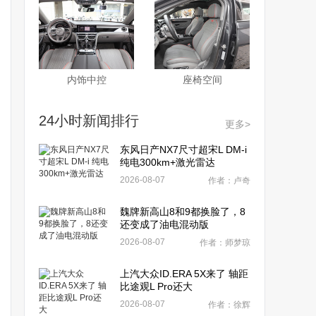
内饰中控
座椅空间
24小时新闻排行
更多>
东风日产NX7尺寸超宋L DM-i
纯电300km+激光雷达
2026-08-07
作者：卢奇
魏牌新高山8和9都换脸了，8
还变成了油电混动版
2026-08-07
作者：师梦琼
上汽大众ID.ERA 5X来了 轴距
比途观L Pro还大
2026-08-07
作者：徐辉