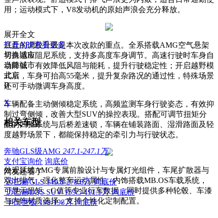
用；运动模式下，V8发动机的原始声浪会充分释放。
展开全文
打开APP查看更多
底盘的调校升级是本次改款的重点。全系搭载AMG空气悬架
切换城市
与自适应阻尼系统，支持多高度车身调节。高速行驶时车身自
当前城市
动降低，有效降低风阻与能耗，提升行驶稳定性；开启越野模
北京
式后，车身可抬高55毫米，提升复杂路况的通过性，特殊场景
B
还可手动微调车身高度。
X
车辆配备主动侧倾稳定系统，高频监测车身行驶姿态，有效抑
制过弯侧倾，改善大型SUV的操控表现。搭配可调节扭矩分
相关车型
配的四驱系统与后桥差速锁，车辆在铺装路面、湿滑路面及轻
度越野场景下，都能保持稳定的牵引力与行驶状态。
奔驰GLS级AMG
247.1-247.1万
支付宝询价
询底价
外观延续AMG专属前脸设计与专属灯光组件，车尾扩散器与
网友还看了
双出排气，强化整车运动属性。内饰搭载MB.OS车载系统，
迈巴赫GLS
149.8-278.8万
询底价
可显示扭矩、G值等专业行车数据，同时提供多种轮毂、车漆
迈巴赫EQS SUV
159.5-191.5万
询底价
与内饰材质选择，支持个性化定制配置。
丰田世极
198-198万
询底价