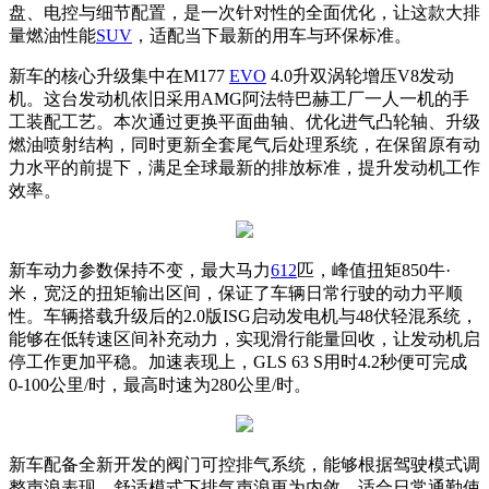
盘、电控与细节配置，是一次针对性的全面优化，让这款大排
量燃油性能
SUV
，适配当下最新的用车与环保标准。
新车的核心升级集中在M177
EVO
4.0升双涡轮增压V8发动
机。这台发动机依旧采用AMG阿法特巴赫工厂一人一机的手
工装配工艺。本次通过更换平面曲轴、优化进气凸轮轴、升级
燃油喷射结构，同时更新全套尾气后处理系统，在保留原有动
力水平的前提下，满足全球最新的排放标准，提升发动机工作
效率。
新车动力参数保持不变，最大马力
612
匹，峰值扭矩850牛·
米，宽泛的扭矩输出区间，保证了车辆日常行驶的动力平顺
性。车辆搭载升级后的2.0版ISG启动发电机与48伏轻混系统，
能够在低转速区间补充动力，实现滑行能量回收，让发动机启
停工作更加平稳。加速表现上，GLS 63 S用时4.2秒便可完成
0-100公里/时，最高时速为280公里/时。
新车配备全新开发的阀门可控排气系统，能够根据驾驶模式调
整声浪表现。舒适模式下排气声浪更为内敛，适合日常通勤使