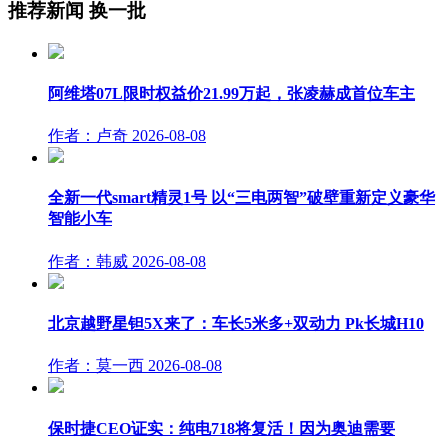
推荐新闻
换一批
阿维塔07L限时权益价21.99万起，张凌赫成首位车主
作者：卢奇
2026-08-08
全新一代smart精灵1号 以“三电两智”破壁重新定义豪华
智能小车
作者：韩威
2026-08-08
北京越野星钽5X来了：车长5米多+双动力 Pk长城H10
作者：莫一西
2026-08-08
保时捷CEO证实：纯电718将复活！因为奥迪需要