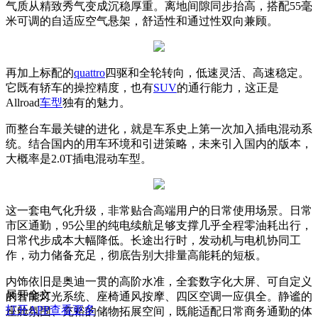
气质从精致秀气变成沉稳厚重。离地间隙同步抬高，搭配55毫
米可调的自适应空气悬架，舒适性和通过性双向兼顾。
再加上标配的
quattro
四驱和全轮转向，低速灵活、高速稳定。
它既有轿车的操控精度，也有
SUV
的通行能力，这正是
Allroad
车型
独有的魅力。
而整台车最关键的进化，就是车系史上第一次加入插电混动系
统。结合国内的用车环境和引进策略，未来引入国内的版本，
大概率是2.0T插电混动车型。
这一套电气化升级，非常贴合高端用户的日常使用场景。日常
市区通勤，95公里的纯电续航足够支撑几乎全程零油耗出行，
日常代步成本大幅降低。长途出行时，发动机与电机协同工
作，动力储备充足，彻底告别大排量高能耗的短板。
内饰依旧是奥迪一贯的高阶水准，全套数字化大屏、可自定义
展开全文
的智能灯光系统、座椅通风按摩、四区空调一应俱全。静谧的
打开APP查看更多
座舱氛围、充裕的储物拓展空间，既能适配日常商务通勤的体