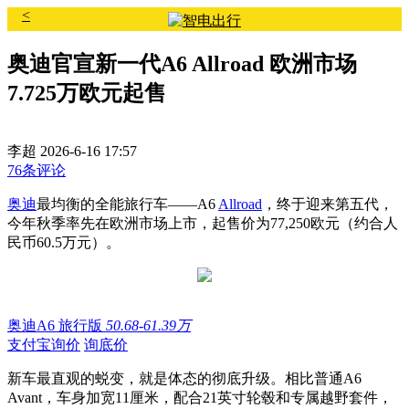
<
奥迪官宣新一代A6 Allroad 欧洲市场
7.725万欧元起售
李超
2026-6-16 17:57
76条评论
奥迪
最均衡的全能旅行车——A6
Allroad
，终于迎来第五代，
今年秋季率先在欧洲市场上市，起售价为77,250欧元（约合人
民币60.5万元）。
奥迪A6 旅行版
50.68-61.39万
支付宝询价
询底价
新车最直观的蜕变，就是体态的彻底升级。相比普通A6
Avant，车身加宽11厘米，配合21英寸轮毂和专属越野套件，