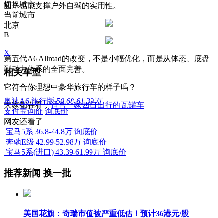
切换城市
面，也能支撑户外自驾的实用性。
当前城市
北京
B
X
第五代A6 Allroad的改变，不是小幅优化，而是从体态、底盘
到动力体系的全面完善。
相关车型
它符合你理想中豪华旅行车的样子吗？
奥迪A6 旅行版
50.68-61.39万
大家都在看：
适合一家四口出行的瓦罐车
支付宝询价
询底价
网友还看了
宝马5系
36.8-44.8万
询底价
奔驰E级
42.99-52.98万
询底价
宝马5系(进口)
43.39-61.99万
询底价
推荐新闻
换一批
美国花旗：奇瑞市值被严重低估！预计36港元/股