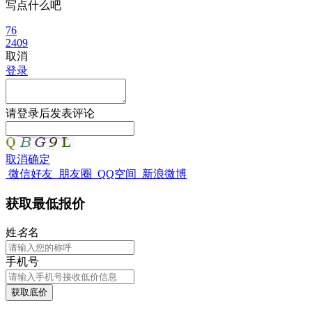
写点什么吧
76
2409
取消
登录
请
登录
后发表评论
取消
确定
微信好友
朋友圈
QQ空间
新浪微博
获取最低报价
姓
名
名
手机号
获取底价