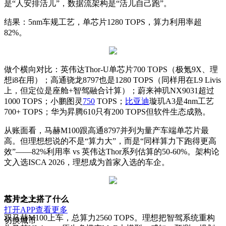
是“人安排活儿”，数据流架构是“活儿自己跑”。
结果：5nm车规工艺，单芯片1280 TOPS，算力利用率超
82%。
做个横向对比：英伟达Thor-U单芯片700 TOPS（极氪9X、理
想i8在用）；高通骁龙8797也是1280 TOPS（同样用在L9 Livis
上，但定位是座舱+智驾融合计算）；蔚来神玑NX9031超过
1000 TOPS；小鹏图灵
750
TOPS；
比亚迪
璇玑A3是4nm工艺
700+ TOPS；华为昇腾610只有200 TOPS但软件生态成熟。
从账面看，马赫M100跟高通8797并列为量产车端单芯片最
高。但理想想说的不是“算力大”，而是“同样算力下跑得更高
效”——82%利用率 vs 英伟达Thor系列估算的50-60%。架构论
文入选ISCA 2026，理想成为首家入选的车企。
芯片之上搭了什么
展开全文
打开APP查看更多
双马赫M100上车，总算力2560 TOPS。理想把智驾系统重构
切换城市