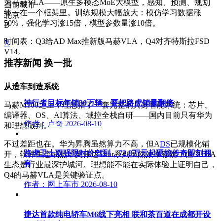
为马赫VLA——原生多模态MoE大模型，感知、预测、规划
当前城市
统一在一个框架里。训练规模大幅放大：模仿学习数据涨
北京
50%，强化学习涨15倍，模型参数量涨10倍。
B
时间表：Q3给AD Max推新版马赫VLA，Q4对齐特斯拉FSD
X
V14。
推荐新闻
换一批
从造车到造系统
神行者目标年销30万辆，要把路虎销量翻倍
马赫M100之上，理想搭了一套完整的具身智能系统：芯片、
编译器、OS、AI算法、域控全栈自研——国内目前只有华为
作者：卢奇
2026-08-10
和理想做到。
不过差距也在。华为昇腾虽然算力不高，但A
DS
已规模化铺
路虎卫士驭强限时价驾到，72.8万元起硬核传奇即刻拥
开，软件生态成熟；英伟达Thor系列虽然效率存疑，但CUDA
有
生态是行业最深护城河。理想能不能在实际体验上证明自己，
Q4的马赫VLA是关键验证点。
作者：网上车市
2026-08-10
捷达首款纯电轿车M6线下亮相 联和茶百道在成都开设