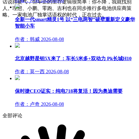
作者：卢奇
2026-08-08
话说得硬气，但车企的生存逻辑很简单：你不降，我就找别
人。理想、小鹏、零跑、吉利也在同步推行多电池供应商策
略。一家电池厂独掌话语权的时代，正在过去。
全新一代smart精灵1号 以“三电两智”破壁重新定义豪华
智能小车
作者：韩威
2026-08-08
北京越野星钽5X来了：车长5米多+双动力 Pk长城H10
作者：莫一西
2026-08-08
保时捷CEO证实：纯电718将复活！因为奥迪需要
作者：卢奇
2026-08-08
全部评论