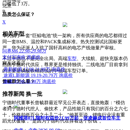
门槛低了3万。
北京
B
品质怎么保证？
X
相关车型
华为搞了一套“巨鲸电池”统一架构，所有供应商的电芯都得过
同一套BMS、温控和PACK集成标准。热失控测试比国标更
严，华为还派人入驻了国轩高科的电芯产线做量产审核。
问界M6
22.98-29.98万
支付宝询价
询底价
不过宁德也不是完全出局。高端
车型
、大续航、超快充版本仍
网友还看了
然由宁德时代供应，尊界更是维持独供。二线电池厂目前拿到
唐新能源
17.98-21.98万
询底价
的主要是磷酸铁锂路线的中低端车型订单。
途观L新能源
19.19-20.79万
询底价
曾毓群怎么看？
傲虎
35.98-35.98万
询底价
推荐新闻
换一批
宁德时代董事长曾毓群最近罕见公开表态，直接炮轰：“模仿
者到宁德时代挖人、偷技术，产品性能只有我们的百分之六七
十，价格却低百分之十几二十。”他甚至说，锂电行业没有重
阿维塔07L限时权益价21.99万起，张凌赫成首位车主
蹈光伏覆辙，“是因为宁德时代在撑着这个价钱”。