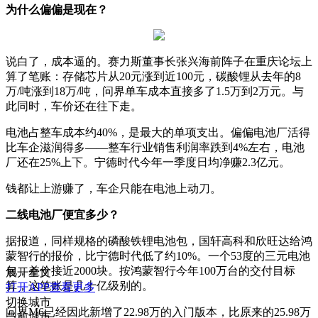
为什么偏偏是现在？
说白了，成本逼的。赛力斯董事长张兴海前阵子在重庆论坛上
算了笔账：存储芯片从20元涨到近100元，碳酸锂从去年的8
万/吨涨到18万/吨，问界单车成本直接多了1.5万到2万元。与
此同时，车价还在往下走。
电池占整车成本约40%，是最大的单项支出。偏偏电池厂活得
比车企滋润得多——整车行业销售利润率跌到4%左右，电池
厂还在25%上下。宁德时代今年一季度日均净赚2.3亿元。
钱都让上游赚了，车企只能在电池上动刀。
二线电池厂便宜多少？
据报道，同样规格的磷酸铁锂电池包，国轩高科和欣旺达给鸿
蒙智行的报价，比宁德时代低了约10%。一个53度的三元电池
包，差价接近2000块。按鸿蒙智行今年100万台的交付目标
展开全文
算，这笔账是几十亿级别的。
打开APP查看更多
切换城市
问界M6已经因此新增了22.98万的入门版本，比原来的25.98万
当前城市