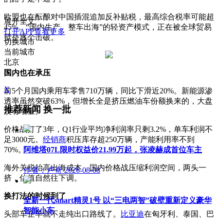
欧盟也在酝酿对中国插混追加反补贴税，最高综合税率可能超
展开全文
45%。“国内生产、整车出海”的轻资产模式，正在被全球贸易
打开APP查看更多
壁垒逐个击破。
切换城市
当前城市
北京
B
国内也在承压
X
前5个月国内乘用车零售710万辆，同比下滑近20%。新能源渗
透率虽然突破63%，但增长全是挤压燃油车份额换来的，大盘
推荐新闻
换一批
没有增量。
价格战打了3年，Q1行业平均净利润率只剩3.2%，单车利润不
足3000元。
经销商
积压库存超250万辆，产能利用率不到
阿维塔07L限时权益价21.99万起，张凌赫成首位车主
70%。
海外关税抬高出海成本，国内价格战压缩利润空间，两头一
作者：卢奇
2026-08-08
挤，估值自然往下调。
换打法的时候到了
全新一代smart精灵1号 以“三电两智”破壁重新定义豪华
智能小车
头部车企早就不走纯出口路线了。
比亚迪
在匈牙利、泰国、巴