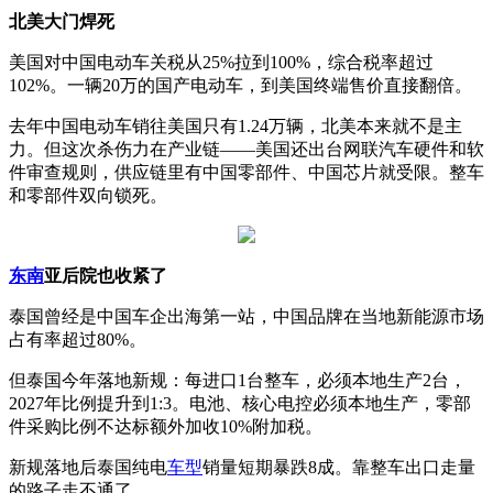
北美大门焊死
美国对中国电动车关税从25%拉到100%，综合税率超过
102%。一辆20万的国产电动车，到美国终端售价直接翻倍。
去年中国电动车销往美国只有1.24万辆，北美本来就不是主
力。但这次杀伤力在产业链——美国还出台网联汽车硬件和软
件审查规则，供应链里有中国零部件、中国芯片就受限。整车
和零部件双向锁死。
东南
亚后院也收紧了
泰国曾经是中国车企出海第一站，中国品牌在当地新能源市场
占有率超过80%。
但泰国今年落地新规：每进口1台整车，必须本地生产2台，
2027年比例提升到1:3。电池、核心电控必须本地生产，零部
件采购比例不达标额外加收10%附加税。
新规落地后泰国纯电
车型
销量短期暴跌8成。靠整车出口走量
的路子走不通了。