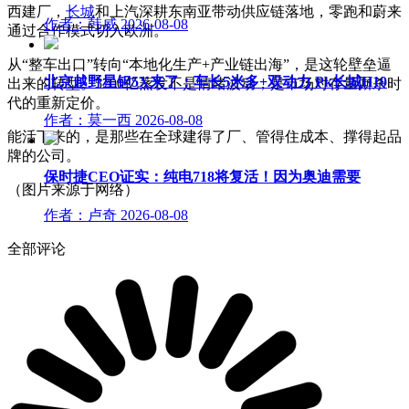
西建厂，
长城
和上汽深耕东南亚带动供应链落地，零跑和蔚来
作者：韩威
2026-08-08
通过合作模式切入欧洲。
从“整车出口”转向“本地化生产+产业链出海”，是这轮壁垒逼
北京越野星钽5X来了：车长5米多+双动力 Pk长城H10
出来的转型。5700亿蒸发不是情绪波动，是市场对存量厮杀时
代的重新定价。
作者：莫一西
2026-08-08
能活下来的，是那些在全球建得了厂、管得住成本、撑得起品
牌的公司。
保时捷CEO证实：纯电718将复活！因为奥迪需要
（图片来源于网络）
作者：卢奇
2026-08-08
全部评论