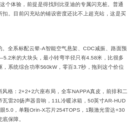
充这个体验，前提是得找到比亚迪的专属闪充桩。普通
折扣。目前闪充站的铺设密度还比不上超充站，这是买
。全系标配云辇-A智能空气悬架、CDC减振、路面预
——5.2米的大块头，最小转弯半径只有4.58米，比很多
，系统综合功率560kW，零百3.7秒，拖到这个价位
风格：2+2+2六座布局，全车NAPPA真皮，前排和二
雷20扬声器音响，11L冷暖冰箱，50英寸AR-HUD
.0，单颗Orin-X芯片254TOPS，1颗激光雷达+30
兜底保障。