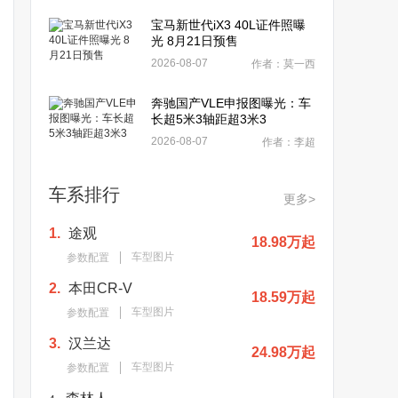
宝马新世代iX3 40L证件照曝
光 8月21日预售
2026-08-07
作者：莫一西
奔驰国产VLE申报图曝光：车
长超5米3轴距超3米3
2026-08-07
作者：李超
车系排行
更多>
1.
途观
18.98万起
车型图片
参数配置
2.
本田CR-V
18.59万起
车型图片
参数配置
3.
汉兰达
24.98万起
车型图片
参数配置