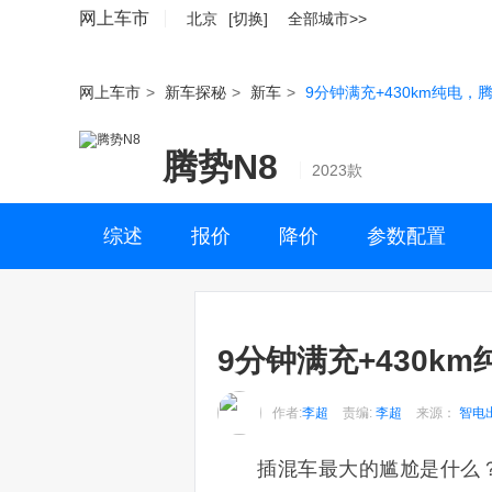
网上车市
北京
[切换]
全部城市>>
网上车市
>
新车探秘
>
新车
>
9分钟满充+430km纯电，腾
腾势N8
2023款
综述
报价
降价
参数配置
9分钟满充+430km
作者:
李超
责编:
李超
来源：
智电
插混车最大的尴尬是什么