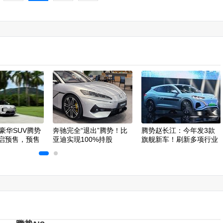
豪华SUV腾势
奔驰完全“退出”腾势！比
腾势赵长江：今年发3款
开启预售，预售
亚迪实现100%持股
旗舰新车！刷新多项行业
起
纪录