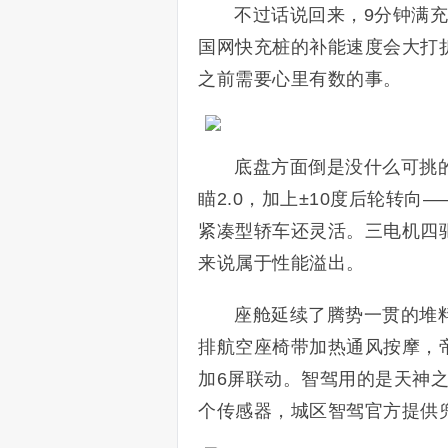
不过话说回来，9分钟满
国网快充桩的补能速度会大打
之前需要心里有数的事。
底盘方面倒是没什么可挑的
瞄2.0，加上±10度后轮转向
紧凑型轿车还灵活。三电机四驱
来说属于性能溢出。
座舱延续了腾势一贯的堆料
排航空座椅带加热通风按摩，帝瓦
加6屏联动。智驾用的是天神之眼5
个传感器，城区智驾官方提供