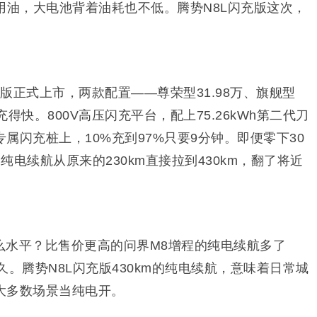
用油，大电池背着油耗也不低。腾势N8L闪充版这次，
充版正式上市，两款配置——尊荣型31.98万、旗舰型
充得快。800V高压闪充平台，配上75.26kWh第二代刀
属闪充桩上，10%充到97%只要9分钟。即便零下30
电续航从原来的230km直接拉到430km，翻了将近
么水平？比售价更高的问界M8增程的纯电续航多了
持久。腾势N8L闪充版430km的纯电续航，意味着日常城
大多数场景当纯电开。