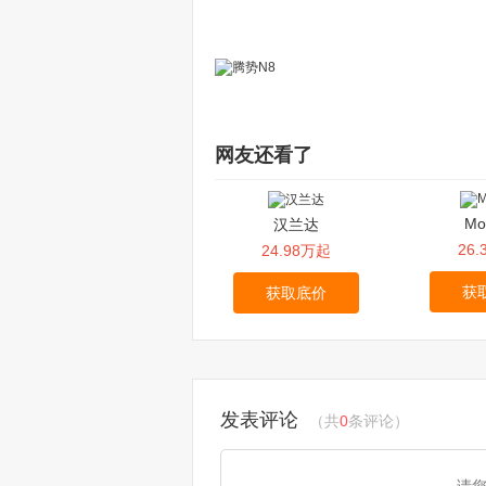
网友还看了
Mo
汉兰达
26
24.98万起
获
获取底价
发表评论
（共
0
条评论）