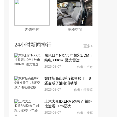
内饰中控
座椅空间
24小时新闻排行
更多>
东风日产NX7尺寸超宋L DM-i
纯电300km+激光雷达
2026-08-07
作者：卢奇
魏牌新高山8和9都换脸了，8
还变成了油电混动版
2026-08-07
作者：师梦琼
上汽大众ID.ERA 5X来了 轴距
比途观L Pro还大
2026-08-07
作者：徐辉