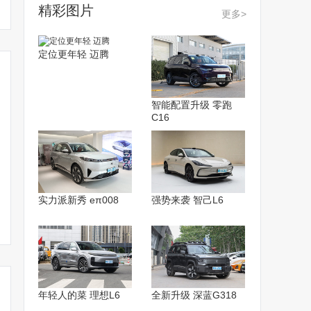
精彩图片
更多>
定位更年轻 迈腾
智能配置升级 零跑
C16
腾势N8正式上市，售
多花3万买新款！腾势N8
腾势N8 8
31.98万元起，并加推D9
售31.98-32.68万 续航
航达1030km
实力派新秀 eπ008
强势来袭 智己L6
DM-i 965尊享型
1030km
万起
年轻人的菜 理想L6
全新升级 深蓝G318