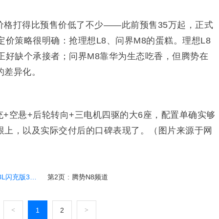
价格打得比预售价低了不少——此前预售35万起，正式
定价策略很明确：抢理想L8、问界M8的蛋糕。理想L8
正好缺个承接者；问界M8靠华为生态吃香，但腾势在
的差异化。
V闪充+空悬+后轮转向+三电机四驱的大6座，配置单确实够
跟上，以及实际交付后的口碑表现了。（图片来源于网
31.98万起售
第2页
:
腾势N8频道
<
1
2
>