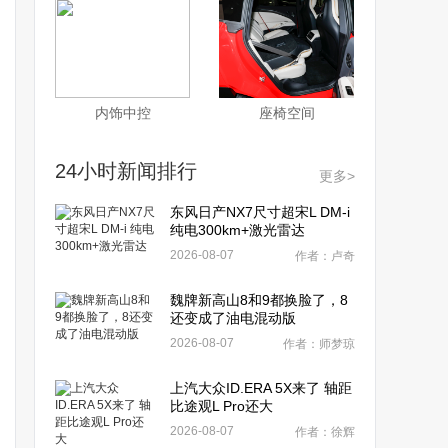
内饰中控
座椅空间
24小时新闻排行
更多>
东风日产NX7尺寸超宋L DM-i
纯电300km+激光雷达
2026-08-07
作者：卢奇
魏牌新高山8和9都换脸了，8
还变成了油电混动版
2026-08-07
作者：师梦琼
上汽大众ID.ERA 5X来了 轴距
比途观L Pro还大
2026-08-07
作者：徐辉