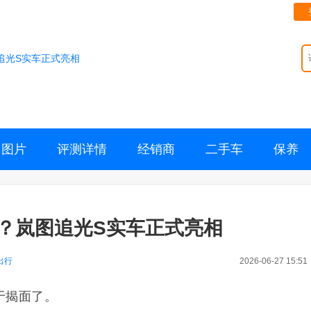
追光S实车正式亮相
图片
评测详情
经销商
二手车
保养
万？岚图追光S实车正式亮相
出行
2026-06-27 15:51
于揭面了。