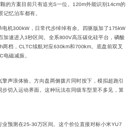
颗的方案目前只有追光S一位。120m外能识别14cm的
景记忆泊车都有。
电机300kW，日常代步绰绰有余。四驱版加了175kW
零百加速进入3秒区间。全系800V高压碳化硅平台，磷酸
kWh两档，CLTC续航对应630km和700km。底盘前双叉
C电磁减振。
岚擎声浪体验。方向盘两侧拨片同时按下，模拟超跑引
D同步切入运动界面。这种玩法在同级车型里不多见，算
业预测在25-30万区间。这个价位直接对标小米YU7