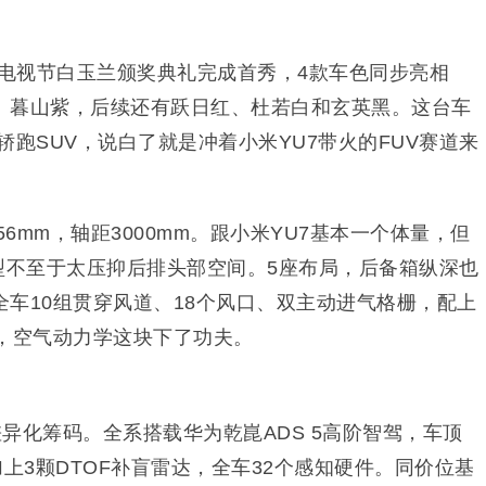
海电视节白玉兰颁奖典礼完成首秀，4款车色同步亮相
、暮山紫，后续还有跃日红、杜若白和玄英黑。这台车
轿跑SUV，说白了就是冲着小米YU7带火的FUV赛道来
/1656mm，轴距3000mm。跟小米YU7基本一个体量，但
型不至于太压抑后排头部空间。5座布局，后备箱纵深也
车10组贯穿风道、18个风口、双主动进气格栅，配上
板，空气动力学这块下了功夫。
异化筹码。全系搭载华为乾崑ADS 5高阶智驾，车顶
加上3颗DTOF补盲雷达，全车32个感知硬件。同价位基