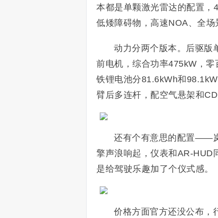
本都是单颗激光雷达的配置，4
低矮障碍物，高速NOA、全场
动力分两个版本。后驱版单
前电机，综合功率475kW，
铁锂电池分81.6kWh和98.1
臂后多连杆，配空气悬架和CD
还有个有意思的配置——
擎声浪响起，仪表和AR-HU
是给驾驶乐趣加了个仪式感。
价格方面官方还没公布，行