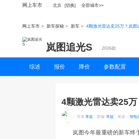
网上车市
北京
[切换]
全部城市>>
网上车市
>
新车探秘
>
新车
>
4颗激光雷达卖25万？岚图
岚图追光S
2026款
综述
报价
降价
参数配置
4颗激光雷达卖25
作者:
李超
责编:
李超
来源：
智电
岚图今年最重磅的新车终