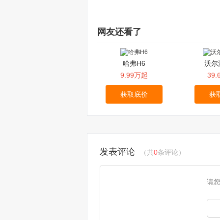
网友还看了
哈弗H6
沃尔
9.99万起
39
获取底价
获
发表评论
（共
0
条评论）
请