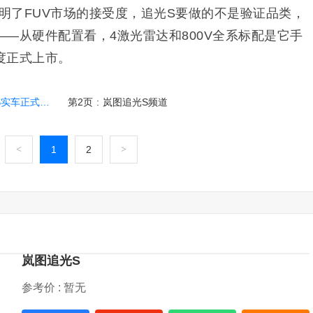
证明了FUV市场的接受度，追光S要做的不是验证品类，
—从硬件配置看，4激光雷达和800V全系标配是它手
度正式上市。
车正式亮相
第2页
:
岚图追光S频道
<
1
2
>
岚图追光S
参考价 :
暂无