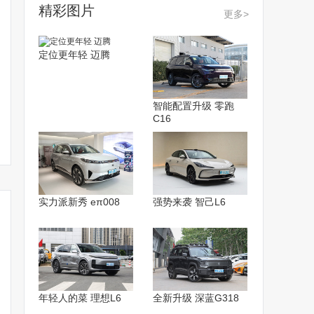
精彩图片
更多>
定位更年轻 迈腾
智能配置升级 零跑
C16
实力派新秀 eπ008
强势来袭 智己L6
年轻人的菜 理想L6
全新升级 深蓝G318