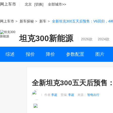
网上车市
北京
[切换]
全部城市>>
网上车市
>
新车探秘
>
新车
>
全新坦克300五天后预售：V6回归，4
坦克300新能源
2026款
2024款
综述
报价
降价
参数配置
图片
全新坦克300五天后预售
作者:
李超
责编:
李超
来源：
智电出行