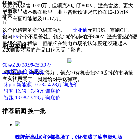
切换城市
现款Z20起售10.99万，但领克20加了800V、激光雷达、更大
当前城市
的电池，成本摆在那里。业内普遍预测起售价在12-13万区
北京
间，高配可能触及16-17万。
B
这个价格带的竞争极其激烈——
比亚迪
元PLUS、零跑C11、
X
银河
E5
个个不是善茬。领克20的优势在于800V+激光雷达的硬
件组合确实稀缺，但品牌在纯电市场的认知度还没建起来，
相关车型
Z20前期积累的产品口碑又受了影响。
领克Z20
10.99-15.39万
支付宝询价
询底价
3季度上市，价格定得好，领克20有机会把Z20丢掉的市场抢
网友还看了
回来。定高了，就是给对手送弹药。
宋pro 新能源
10.28-14.28万
询底价
逍客
12.59-17.49万
询底价
智跑
13.98-15.78万
询底价
推荐新闻
换一批
魏牌新高山8和9都换脸了，8还变成了油电混动版