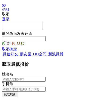
60
4581
取消
登录
请
登录
后发表评论
取消
确定
微信好友
朋友圈
QQ空间
新浪微博
获取最低报价
姓
名
名
手机号
获取底价