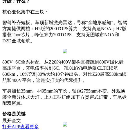
升级了什么？
核心变化集中在三块：
智驾补齐短板。车顶新增激光雷达，号称“全地形感知”。智驾
方案提供两档：H5版约200TOPS算力，支持高速NOA；H7版
搭载Thor芯片，峰值算力700TOPS，支持无图城市NOA和
D2D全域领航。
800V+6C全系标配。从Z20的400V架构直接跳到800V碳化硅
高压平台，充电倍率拉到6C。70.01kWh电池版CLTC续航
630km，10%充到80%大约10分钟出头。对比Z20最高530km续
航和400V平台，这是实打实的代际提升。
车身加长35mm。4495mm的车长，轴距2755mm不变。外观换
装全新分体式大灯，上方H型灯组加下方贯穿式灯带，车尾标
配双尾翼。
价格是关键
展开全文
打开APP查看更多