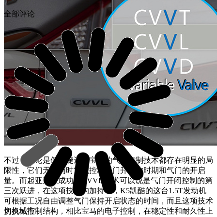
全部评论
不过，无论是保时捷还是宝马的气门控制技术都存在明显的局
限性，它们无法同时实现控制气门开启的时期和气门的开启
量。而起亚开发成功的CVVD技术可以说是气门开闭控制的第
三次跃进，在这项技术的加持下，K5凯酷的这台1.5T发动机
可根据工况自由调整气门保持开启状态的时间，而且这项技术
为机械控制结构，相比宝马的电子控制，在稳定性和耐久性上
切换城市