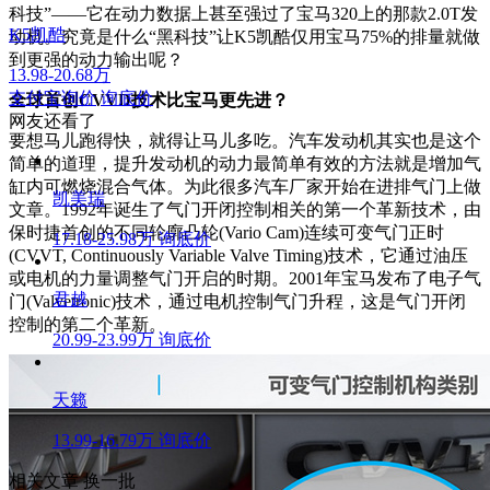
科技”——它在动力数据上甚至强过了宝马320上的那款2.0T发
K5凯酷
动机。究竟是什么“黑科技”让K5凯酷仅用宝马75%的排量就做
到更强的动力输出呢？
13.98-20.68万
支付宝询价
询底价
全球首创CVVD技术比宝马更先进？
网友还看了
要想马儿跑得快，就得让马儿多吃。汽车发动机其实也是这个
简单的道理，提升发动机的动力最简单有效的方法就是增加气
缸内可燃烧混合气体。为此很多汽车厂家开始在进排气门上做
凯美瑞
文章。1992年诞生了气门开闭控制相关的第一个革新技术，由
保时捷首创的不同轮廓凸轮(Vario Cam)连续可变气门正时
17.18-25.98万
询底价
(CVVT, Continuously Variable Valve Timing)技术，它通过油压
或电机的力量调整气门开启的时期。2001年宝马发布了电子气
君越
门(Valvetronic)技术，通过电机控制气门升程，这是气门开闭
控制的第二个革新。
20.99-23.99万
询底价
天籁
13.99-16.79万
询底价
相关文章
换一批