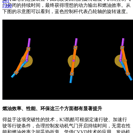
201
门开闭的持续时间，最终获得理想的动力输出和燃油效率。从
7090
下图的示意图可以看到，蓝色控制杆代表凸轮轴的旋转速度。
燃油效率、性能、环保这三个方面都有显著提升
得益于这项突破性的技术，K5凯酷可根据定速行驶、加速行
驶等行驶条件，合理控制发动机气门开启持续时间，无需在性
能和燃油效率之间妥协折衷。凭借CVVD技术的应用，发动机