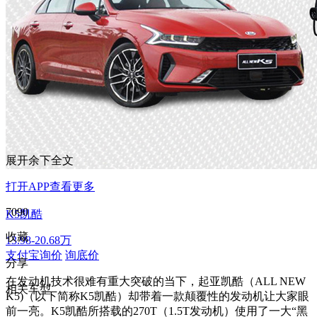
展开余下全文
打开APP查看更多
7090
K5凯酷
收藏
13.98-20.68万
支付宝询价
询底价
分享
在发动机技术很难有重大突破的当下，起亚凯酷（ALL NEW
相关车型
K5)（以下简称K5凯酷）却带着一款颠覆性的发动机让大家眼
前一亮。K5凯酷所搭载的270T（1.5T发动机）使用了一大“黑