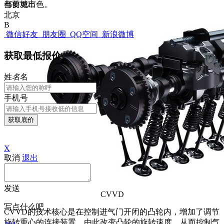
都要更出色。
当前城市
北京
B
微信好友
朋友圈
QQ空间
新浪微博
获取最低报价
姓
名
名
手机号
获取底价
X
取消
退出
发送
CVVD
写点什么吧
CVVD的技术核心是在控制进气门开闭的凸轮内，增加了调节
旋转重心的连接装置，由此改变凸轮的旋转速度，从而控制气