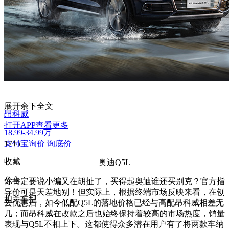
展开余下全文
昂科威
打开APP查看更多
18.99-34.99万
支付宝询价
1715
询底价
收藏
奥迪Q5L
分享
你肯定要说小编又在胡扯了，买得起奥迪谁还买别克？官方指
导价可是天差地别！但实际上，根据终端市场反映来看，在刨
相关车型
去优惠后，如今低配Q5L的落地价格已经与高配昂科威相差无
几；而昂科威在改款之后也始终保持着较高的市场热度，销量
表现与Q5L不相上下。这都使得众多潜在用户有了将两款车纳