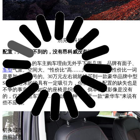
全部评论
别克昂科威
配置：只有想不到的，没有昂科威没有的
选择低配Q5L的车主购车理由无外乎下面几项，品牌有面子、
车型
气派、空间大、“性价比”高……只不过这里的性价比一词
是要加上双引号的。30万元左右就能够买到一款豪华品牌中型
SUV看起来的确具有一定吸引力，但低配Q5L配置的缺失也是
不争的事实。比如它的座椅是织物的，倒车视频影像是没有
的，仅有后驻车雷达……如此种种，对于一款“豪华车”来说有
些不应该。
切换城市
当前城市