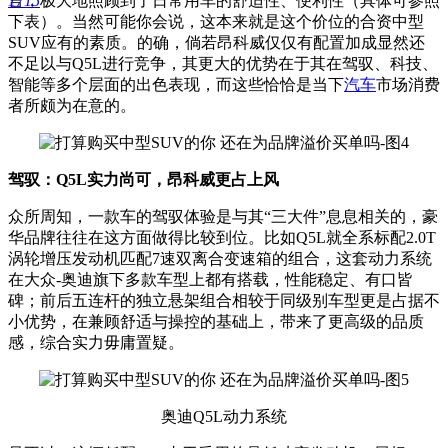
1715
言，极大地照顾到了日常用车的舒适性、便利性（具体可参照
下表）。当然可能你会说，这本来就是这个价位的合资中型
SUV应有的素质。的确，倘若昂科威仅仅有配置加成显然还
不足以与Q5L进行竞争，其更大的优势在于其在驾驭、科技、
智能等多个层面的出色表现，而这些恰恰是当下
汽车
市场消费
者所颇为在意的。
驾驭：Q5L实力尚可，昂科威更占上风
众所周知，一款车的驾驭体验是与其“三大件”息息相关的，豪
华品牌往往在这方面做得比较到位。比如Q5L就全系标配2.0T
涡轮增压发动机匹配7速双离合变速箱的组合，这套动力系统
在大众-奥迪旗下多款车型上都有搭载，性能稳定、有口皆
碑；前后五连杆的独立悬架组合相较于同级别车型更是占据不
小优势，在兼顾舒适与操控的基础上，带来了更高级的品质
感，综合实力毋庸置疑。
奥迪Q5L动力系统