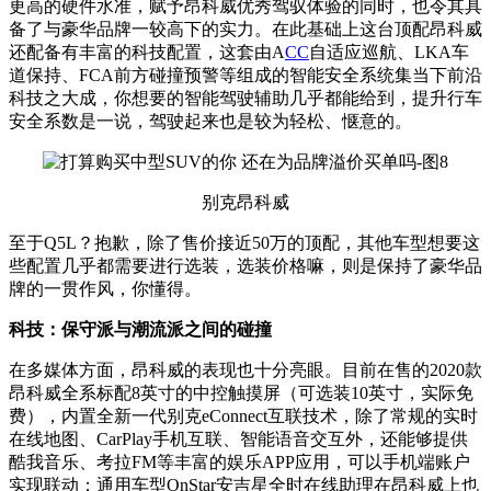
更高的硬件水准，赋予昂科威优秀驾驭体验的同时，也令其具
备了与豪华品牌一较高下的实力。在此基础上这台顶配昂科威
还配备有丰富的科技配置，这套由A
CC
自适应巡航、LKA车
道保持、FCA前方碰撞预警等组成的智能安全系统集当下前沿
科技之大成，你想要的智能驾驶辅助几乎都能给到，提升行车
安全系数是一说，驾驶起来也是较为轻松、惬意的。
别克昂科威
至于Q5L？抱歉，除了售价接近50万的顶配，其他车型想要这
些配置几乎都需要进行选装，选装价格嘛，则是保持了豪华品
牌的一贯作风，你懂得。
科技：保守派与潮流派之间的碰撞
在多媒体方面，昂科威的表现也十分亮眼。目前在售的2020款
昂科威全系标配8英寸的中控触摸屏（可选装10英寸，实际免
费），内置全新一代别克eConnect互联技术，除了常规的实时
在线地图、CarPlay手机互联、智能语音交互外，还能够提供
酷我音乐、考拉FM等丰富的娱乐APP应用，可以手机端账户
实现联动；通用车型OnStar安吉星全时在线助理在昂科威上也