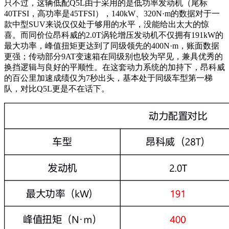
只不过，这辆低配Q5L由于采用的是低功率发动机（尾标
40TFSI，高功率是45TFSI），140kW、320N·m的数据对于一
款中型SUV来说仅仅处于够用的水平，没能给出太大的惊
喜。而同价位昂科威的2.0T涡轮增压发动机不仅拥有191kW的
最大功率，峰值扭矩更达到了同级领先的400N·m，账面数据
更强；传动部分9AT变速箱在同级别也较为罕见，兼具优秀的
换挡逻辑与良好的平顺性。在这套动力系统的加持下，昂科威
的百公里加速成绩仅为7秒出头，基本处于同级车型第一梯
队，对比Q5L更是不在话下。