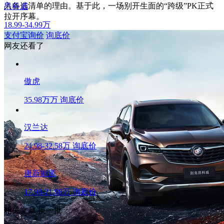
入备选清单的理由。基于此，一场别开生面的“跨级”PK正式
昂科威
拉开序幕。
18.99-34.99万
支付宝询价
询底价
网友还看了
傲虎
35.98万万
询底价
汉兰达
24.98-32.58万
询底价
唐新能源
17.98-21.98万
询底价
相关文章
换一批