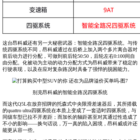
这台昂科威还有另一大秘密武器：智能全路况四驱系统。与传
统四驱系统不同，昂科威通过在后桥上加入两个多片离合器对
前后动力进行分配，可做到前后轮50:50，后轮左右0:100间自
由分配。化被动为主动的动力分配方式为昂科威带来了稳定的
行驶表现，以及在应对复杂路况时具备了强悍的脱困能力。
别克昂科威的智能全路况四驱系统
而这代Q5L在放弃招牌的托森式中央限滑差速器后，其所搭载
的quattro ultra四驱系统在本质上变成了一套适时四驱系统，与
同级车型已拉不开差距；而加长的轴距甚至对其通过性造成了
不小的影响——换句话说，万一真的陷入困境，昂科威或许还
能更从容一些。