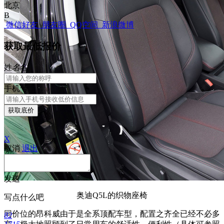
北京
B
微信好友
朋友圈
QQ空间
新浪微博
获取最低报价
姓
名
名
手机号
获取底价
X
取消
退出
发送
奥迪Q5L的织物座椅
写点什么吧
同价位的昂科威由于是全系顶配车型，配置之齐全已经不必多
82