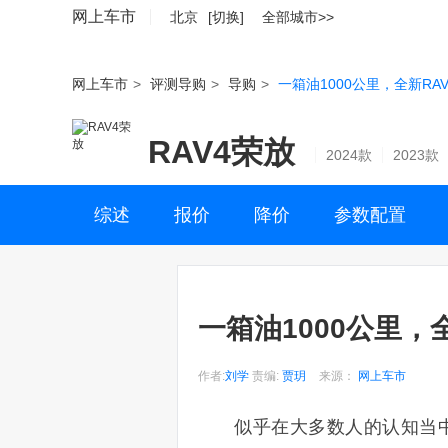
网上车市
北京
[切换]
全部城市>>
网上车市
>
评测导购
>
导购
>
一箱油1000公里，全新RA
RAV4荣放
2024款
2023款
综述
报价
降价
参数配置
一箱油1000公里，
作者:
刘学
责编:
贾玥
来源：
网上车市
似乎在大多数人的认知当中