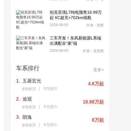
别克至境L7纯电预售16.99万
起 6C超充+702km续航
2026-08-05
作者：徐辉
三车齐发！东风新能源L系端
出满配全“家”福
2026-08-05
作者：孟宪慈
车系排行
更多>
1.
五菱宏光
4.6万起
车型图片
参数配置
2.
途观
18.98万起
车型图片
参数配置
3.
朗逸
8万起
车型图片
参数配置