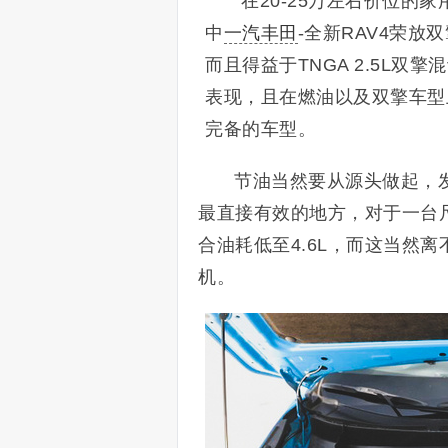
在20-25万左右价位的家
中
一汽丰田
-全新RAV4荣放
而且得益于TNGA 2.5L双
表现，且在燃油以及双擎车型
完备的车型。
节油当然要从源头做起，
最直接有效的地方，对于一台尺
合油耗低至4.6L，而这当然离不开
机。