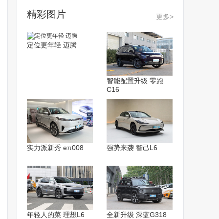
精彩图片
更多>
定位更年轻 迈腾
智能配置升级 零跑
C16
实力派新秀 eπ008
强势来袭 智己L6
年轻人的菜 理想L6
全新升级 深蓝G318