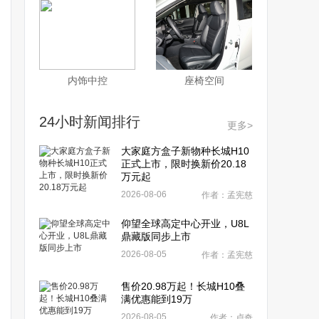
内饰中控
座椅空间
24小时新闻排行
更多>
大家庭方盒子新物种长城H10
正式上市，限时换新价20.18
万元起
2026-08-06
作者：孟宪慈
仰望全球高定中心开业，U8L
鼎藏版同步上市
2026-08-05
作者：孟宪慈
售价20.98万起！长城H10叠
满优惠能到19万
2026-08-05
作者：卢奇