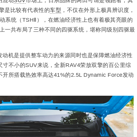
用混动
SUV
市场上，日系品牌的两田可谓是领跑者，其
双擎是比较有代表性的
车型
，不仅在外形上极具辨识度，
擎混动系统（TSHⅡ），在燃油经济性上也有着极其亮眼的
上一共布局了三种不同的四驱系统，堪称同级别四驱最
发动机是提供整车动力的来源同时也是保障燃油经济性
寸不小的SUV来说，全新RAV4荣放双擎的百公里综
所搭载热效率高达41%的2.5L Dynamic Force发动