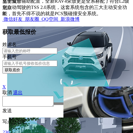
至于安全辅助配置，全新RAV4荣放更是全系标配了符合L2级
当前城市
别自动驾驶的TSS 2.0系统，这套系统包含的三大主动安全功
北京
能，首先不得不说的就是PCS预碰撞安全系统。
B
微信好友
朋友圈
QQ空间
新浪微博
获取最低报价
姓
名
名
手机号
获取底价
X
取消
退出
发送
写点什么吧
236