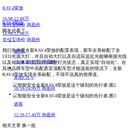
RAV4荣放
16.98-22.88万
RAV4荣放
支付宝询价
询底价
网友还看了
16.98-22.88万
支付宝询价
询底价
我们先来看全新RAV4荣放的配置表现，新车全系标配了全
途胜L
LED光源大灯，并且自动大灯以及自适应远近光能够根据光线
15.98-20.78万
询底价
以及对向来车情况自行调整灯光状态，真正实现“自动化”。在
其他品牌车型中高配甚至顶配车型才能选装的情况下，全新
RAV4荣放实现全系标配，不得不说真的很厚道。
本田CR-V
18.59-24.99万
询底价
逍客
12.59-17.49万
询底价
相关文章
换一批