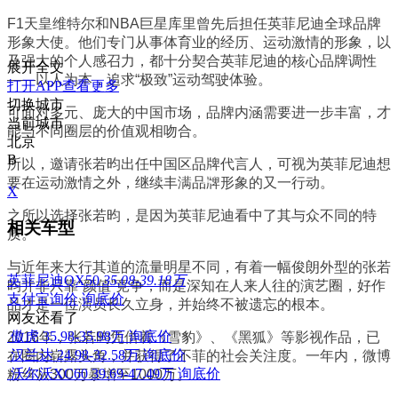
F1
天皇维特尔和NBA巨星库里曾先后担任英菲尼迪全球品牌
形象大使。他们专门从事体育业的经历、运动激情的形象，以
及强大的个人感召力，都十分契合英菲尼迪的核心品牌调性
展开全文
——以人为本，追求“极致”运动驾驶体验。
打开APP查看更多
切换城市
可面对多元、庞大的中国市场，品牌内涵需要进一步丰富，才
当前城市
能与不同圈层的价值观相吻合。
北京
B
所以，邀请张若昀出任中国区品牌代言人，可视为英菲尼迪想
要在运动激情之外，继续丰满品牌形象的又一行动。
X
之所以选择张若昀，是因为英菲尼迪看中了其与众不同的特
相关车型
质。
与近年来大行其道的流量明星不同，有着一幅俊朗外型的张若
英菲尼迪QX50
35.08-39.18万
昀并非只靠“颜值”竞争，而是深知在人来人往的演艺圈，好作
支付宝询价
询底价
品才是一位演员长久立身，并始终不被遗忘的根本。
网友还看了
傲虎
35.98-35.98万
询底价
2016
年，张若昀凭借着《雪豹》、《黑狐》等影视作品，已
汉兰达
24.98-32.58万
询底价
在圈内崭露头角，并获得了不菲的社会关注度。一年内，微博
沃尔沃XC60
39.69-47.49万
询底价
粉丝从300万暴增至1000万。