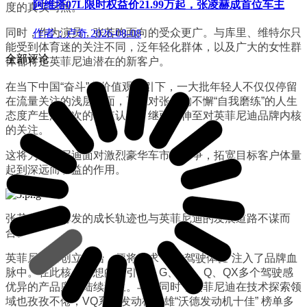
阿维塔07L限时权益价21.99万起，张凌赫成首位车主
度的真实写照。
同时，作为演员，张若昀面向的受众更广。与库里、维特尔只
作者：卢奇
2026-08-08
能受到体育迷的关注不同，泛年轻化群体，以及广大的女性群
全部评论
体都将是英菲尼迪潜在的新客户。
在当下中国“奋斗”主价值观指引下，一大批年轻人不仅仅停留
在流量关注的浅层表面，更能对张若昀不懈“自我磨练”的人生
态度产生深层次的价值认同，继而延伸至对英菲尼迪品牌内核
的关注。
这将为英菲尼迪面对激烈豪华车市场竞争，拓宽目标客户体量
起到深远而有益的作用。
张若昀厚积薄发的成长轨迹也与英菲尼迪的发展道路不谋而
合。
英菲尼迪自创立伊始，便将追求“极致驾驶体验”注入了品牌血
脉中。在此核心思想的指引下，G、FX、Q、QX多个驾驶感
优异的产品序列陆续诞生。与此同时，英菲尼迪在技术探索领
域也孜孜不倦，VQ系列发动机称雄“沃德发动机十佳” 榜单多