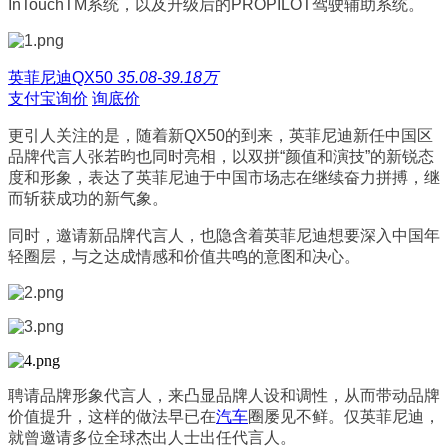
InTouchTM系统，以及升级后的PROPILOT驾驶辅助系统。
英菲尼迪QX50
35.08-39.18万
支付宝询价
询底价
更引人关注的是，随着新QX50的到来，英菲尼迪新任中国区
品牌代言人张若昀也同时亮相，以双拼“颜值和演技”的新锐态
度和形象，表达了英菲尼迪于中国市场志在继续奋力拼搏，继
而斩获成功的新气象。
同时，邀请新品牌代言人，也隐含着英菲尼迪想要深入中国年
轻圈层，与之达成情感和价值共鸣的意图和决心。
聘请品牌形象代言人，来凸显品牌人设和调性，从而带动品牌
价值提升，这样的做法早已在
汽车
圈屡见不鲜。仅英菲尼迪，
就曾邀请多位全球杰出人士出任代言人。