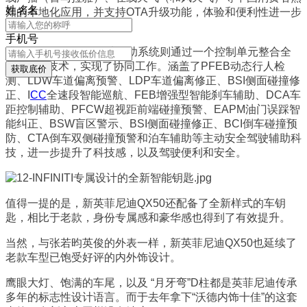
姓
名
名
知的本地化应用，并支持OTA升级功能，体验和便利性进一步
提升。
手机号
升级版PROPILOT驾驶辅助系统则通过一个控制单元整合全
部ADAS技术，实现了协同工作。涵盖了PFEB动态行人检
获取底价
测、LDW车道偏离预警、LDP车道偏离修正、BSI侧面碰撞修
正、I
CC
全速段智能巡航、FEB增强型智能刹车辅助、DCA车
距控制辅助、PFCW超视距前端碰撞预警、EAPM油门误踩智
能纠正、BSW盲区警示、BSI侧面碰撞修正、BCI倒车碰撞预
防、CTA倒车双侧碰撞预警和泊车辅助等主动安全驾驶辅助科
技，进一步提升了科技感，以及驾驶便利和安全。
值得一提的是，新英菲尼迪QX50还配备了全新样式的车钥
匙，相比于老款，身份专属感和豪华感也得到了有效提升。
当然，与张若昀英俊的外表一样，新英菲尼迪QX50也延续了
老款车型已饱受好评的内外饰设计。
鹰眼大灯、饱满的车尾，以及 “月牙弯”D柱都是英菲尼迪传承
多年的标志性设计语言。而于去年拿下“沃德内饰十佳”的这套