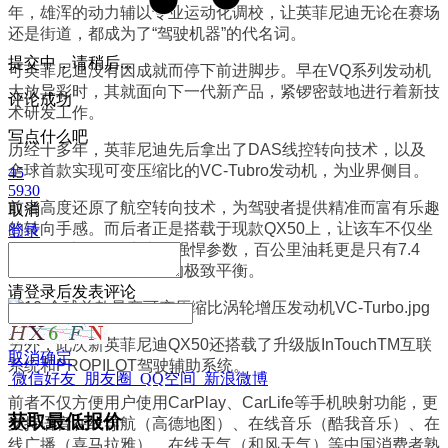
年，雄浑的动力辅以专业运动化调校，让英菲尼迪无论在赛场
还是街道，都成为了“驾驶机器”的代名词。
提交中，请稍后...
可英菲尼迪没有因成就而停下前进脚步。早在VQ系列发动机
大放异彩时，其就面向下一代新产品，紧锣密鼓地进行着新技
评论成功
术研发工作。
写点什么吧
历经十多年，英菲尼迪先后拿出了DAS线控转向技术，以及
全球首款实现可变压缩比的VC-Tubro发动机，为业界侧目。
45
5930
前者高度还原了航空转向技术，为驾驶者提供精准而富有乐趣
取消
的转向手感。而后者正是搭载于现款QX50上，让该车不仅坐
登录
拥272马力，380牛米的强悍参数，百公里油耗更是只有7.4
升，实现了油耗和动力的极致平衡。
请
登录
后发表评论
另外，此次新英菲尼迪QX50还搭载了升级版InTouchTM互联
取消
确定
系统和PROPILOT驾驶辅助系统。
微信好友
朋友圈
QQ空间
新浪微博
前者不仅方便用户使用CarPlay、CarLife等手机映射功能，更
获取最低报价
支持语音在线导航（高德地图）、在线音乐（酷我音乐）、在
线广播（喜马拉雅）、在线天气（和风天气）等中国消费者熟