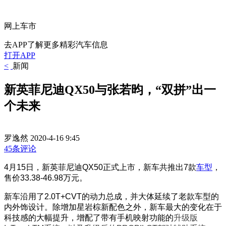
网上车市
去APP了解更多精彩汽车信息
打开APP
<
新闻
新英菲尼迪QX50与张若昀，“双拼”出一
个未来
罗逸然
2020-4-16 9:45
45条评论
4月15日，新英菲尼迪QX50正式上市，新车共推出7款
车型
，
售价33.38-46.98万元。
新车沿用了2.0T+CVT的动力总成，并大体延续了老款车型的
内外饰设计。除增加星岩棕新配色之外，新车最大的变化在于
科技感的大幅提升，增配了带有手机映射功能的
升级版