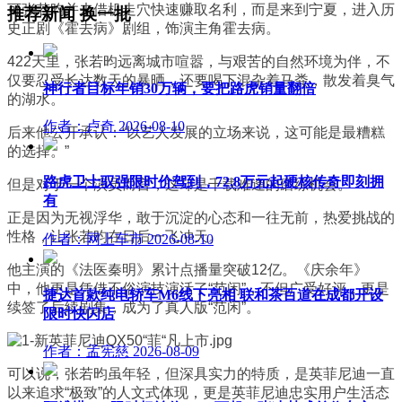
可张若昀并未借机走穴快速赚取名利，而是来到宁夏，进入历
推荐新闻
换一批
史正剧《霍去病》剧组，饰演主角霍去病。
422
天里，张若昀远离城市喧嚣，与艰苦的自然环境为伴，不
仅要忍受长达数天的暴晒，还要喝下混杂着马粪，散发着臭气
神行者目标年销30万辆，要把路虎销量翻倍
的湖水。
作者：卢奇
2026-08-10
后来他公开承认：“以艺人发展的立场来说，这可能是最糟糕
的选择。”
路虎卫士驭强限时价驾到，72.8万元起硬核传奇即刻拥
但是对于一个演员而言，这却是千载难逢的磨练机会。
有
正是因为无视浮华，敢于沉淀的心态和一往无前，热爱挑战的
性格，让张若昀在日后一飞冲天。
作者：网上车市
2026-08-10
他主演的《法医秦明》累计点播量突破12亿。《庆余年》
中，他更是凭借不俗演技演活了“范闲”，不但广受好评，更是
捷达首款纯电轿车M6线下亮相 联和茶百道在成都开设
续签了后续剧集，成为了真人版“范闲”。
限时快闪店
作者：孟宪慈
2026-08-09
可以说，张若昀虽年轻，但深具实力的特质，是英菲尼迪一直
以来追求“极致”的人文式体现，更是英菲尼迪忠实用户生活态