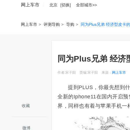
网上车市
北京
[切换]
全部城市>>
网上车市
>
评测导购
>
导购
>
同为Plus兄弟 经济型皮卡的
同为Plus兄弟 经济
作者:宋子阳
责编:宋子阳
来源：
网上车市
提到PLUS，你最先想到
全新的Iphone11在国内开
界，同样也有着与苹果手机一样的“
收藏
微博