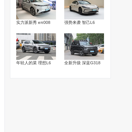
实力派新秀 eπ008
强势来袭 智己L6
年轻人的菜 理想L6
全新升级 深蓝G318