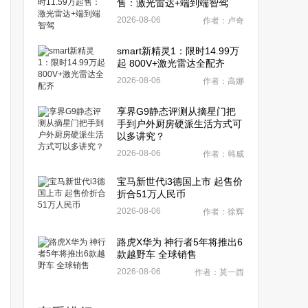
售：激光雷达+端到端智驾
2026-08-06
作者：卢奇
smart新精灵1：限时14.99万
起 800V+激光雷达全配齐
2026-08-06
作者：高娜
享界G9静态评测从摘星门把
手到户外厨房硬派生活方式可
以多讲究？
2026-08-06
作者：韩威
宝马新世代i3德国上市 起售价
折合51万人民币
2026-08-06
作者：徐辉
路虎X华为 神行者5年将推出6
款越野车 全球销售
2026-08-06
作者：莫一西