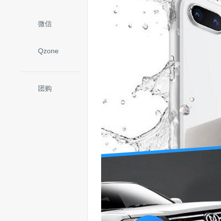
微信
Qzone
团购