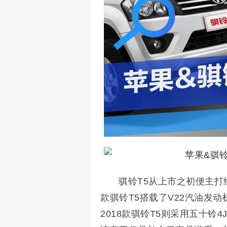
骐铃T5从上市之初便主打
款骐铃T5搭载了V22汽油发动
2018款骐铃T5则采用五十铃4