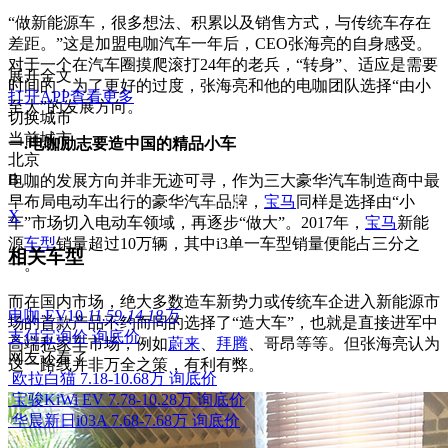
“做新能源车，很多想法、积累以及销售方式，与传统车存在
差距。”这是加盟电咖汽车一年后，CEO张海亮的自身感受。
对于一个在汽车圈摸爬滚打24年的老兵，“转身”、适应是需要
展开全文
时间的，为了更好的过度，张海亮和他的电咖团队选择“由小
打开APP查看更多
至大”的发展方向。
切换城市
当前城市
一.电咖励志要造中国的精品小车
北京
B
电咖的发展方向并非无迹可寻，作为三大豪华汽车制造商中最
早布局电动车出行的豪华汽车品牌，
宝马
同样是选择由“小
X
车
”
市场切入电动车领域，再逐步“做大”。2017年，
宝马
新能
源
车型
销量超过10万辆，其中i3单一车型销量便能占三分之
相关车型
一。
而在国内市场，绝大多数造车新势力或传统车企进入新能源市
电咖·EV10
11.59-14.18万
场的首款产品不约而同的选择了“造大车”，也就是直接进军中
支付宝询价
询底价
高端私家车市场，例如
蔚来
、
拜腾
、哥昂等等。但张海亮认为
网友还看了
这一路线并非万全之策，有利有弊。
欧拉白猫
7.18-10.68万
询底价
宝骏KiWi EV
7.78-10.28万
询底价
华晨新日i03A
7.68-7.68万
询底价