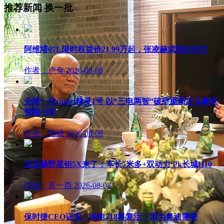
推荐新闻
换一批
阿维塔07L限时权益价21.99万起，张凌赫成首位车主
作者：卢奇
2026-08-08
全新一代smart精灵1号 以“三电两智”破壁重新定义豪华
智能小车
作者：韩威
2026-08-08
北京越野星钽5X来了：车长5米多+双动力 Pk长城H10
作者：莫一西
2026-08-08
保时捷CEO证实：纯电718将复活！因为奥迪需要