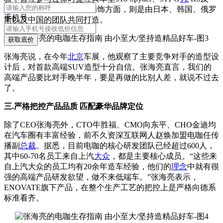
Macan
的设计工作。而在内饰方面，则是由日本、韩国、俄罗
手机号
斯以及中国的团队共同打造。
获取底价
张海亮说，在今年
北京
车展，他观察了主要竞争对手的造型设
计后，对首款高端SUV造型十分自信。张海亮直言，我们的
高端产品要比对手晚半年，要是再做的比别人差，就说不过去
了。
三.严格把控产品品质 匹配豪华品牌定位
除了CEO张海亮外，
CTO牛胜福、
CMO向东平、CHO金迪均
在汽车圈有丰富经验，前不久资深互联网人赵焕加盟电咖任传
播副
总裁
。据悉，目前电咖的核心研发团队已经超过600人，
其中60-70名员工来自上汽
大众
，都是主要核心成员。“这些来
自上汽大众的员工均有20余年造车经验，他们的
理念
中就有很
强的高端产品研发欲望，做不来低端车。”张海亮表示，
ENOVATE旗下产品，在整个生产工艺的把控上是严格向德系
标准看齐。