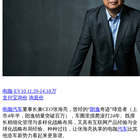
电咖·EV10
11.59-14.18万
支付宝询价
询底价
电咖汽车
董事长兼CEO张海亮，曾经的“
朗逸
奇迹”缔造者（上
市4年半，朗逸销量突破百万），车圈里摸爬滚打24年。既擅
长精细化管理与多样化战略布局，又具有互联网产品经验与全
球化战略布局经验。种种过往，让张海亮执掌的电咖
汽车
比其
他造车新势力看起来更靠谱。