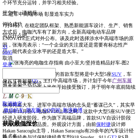
个环节充分运转，并学习相关经验。
提交中，请稍后...
二.进军中高端市场 彰显造车实力
评论成功
7月31日，在稳定团队框架、熟悉新能源车设计、生产、销售
方式后，电咖汽车有了新方向，全新高端电动车品牌
写点什么吧
ENOVATE正式对外公布。谈及此时选择涉水中高端市场的原
因，张海亮表示：“一个企业的关注度还是需要有标志性产
33
品，能代表企业水平的还是造大车。”
5685
取消
登录
据了解，ENOVATE品牌的首款车型将是中大型5座
SUV
，车
身尺寸将超越
Q5
，主打中高端市场，并计划于今年
广州车展
请
登录
后发表评论
迎来首秀，2019年上半年开始接受预订，并于明年年底前陆续
交付。
取消
确定
张海亮造大车、进军中高端市场的念头是“蓄谋已久”，其实早
微信好友
朋友圈
QQ空间
新浪微博
在去年11月份，电咖EV10上市之时，这款中大型5座SUV便已
经进入研发阶段。作为旗下高端品牌，首款SUV自设计阶段
获取最低报价
开始便注重工艺品质。外观设计方面，由前
保时捷
设计师
Hakan Saracoglu主导，Hakan Saracoglu有20余年的汽车设计经
姓
名
名
验，曾经参与过保时捷经典车型918 Spyder、911 G
T2
RS及