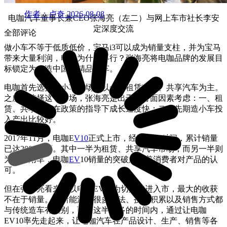
作者：卢奇
2026-08-08
电咖汽车董事长兼CEO张海亮（左二）与网上车市社长李安
定深度交流
全部评论
做小车不等于低质低价，宝马i3可以成为销量支柱，并为宝马
带来大量利润，电咖为什么不行？张海亮
将电咖品牌的发展目
标锁定为：造中国的精品小车。
电咖首先选择了小车市场，以分时租赁市场、共享汽车为主。
之所以选择这一市场，张海亮是出于两方面因素考虑：一、租
赁、共享市场在政策的指导下成长速度快；二、先期造小车投
入产出比较好。
2017年11月，电咖E
V10
正式上市，经过半年时间，累计销量
已达2000余辆。其中一半为租赁、共享汽车市场，而另一半则
为私家用车，电咖
EV
10销量的突破意味着消费者对产品的认
可。
但在张海亮看来，以电咖EV10为切入点进入市，最大的收获
不在于销量。做新能源车很多想法、技术积累以及销售方式都
与传统造车有差别，而在这半年多的时间内，通过让电咖
EV10率先走起来，让电咖汽车在产品设计、生产、销售等各