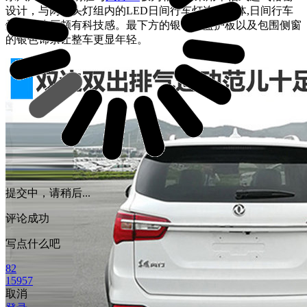
设计，与两侧头灯组内的LED日间行车灯连为一体,日间行车
灯造型凌厉颇有科技感。最下方的银色底盘护板以及包围侧窗
的银色饰条让整车更显年轻。
提交中，请稍后...
评论成功
写点什么吧
82
15957
取消