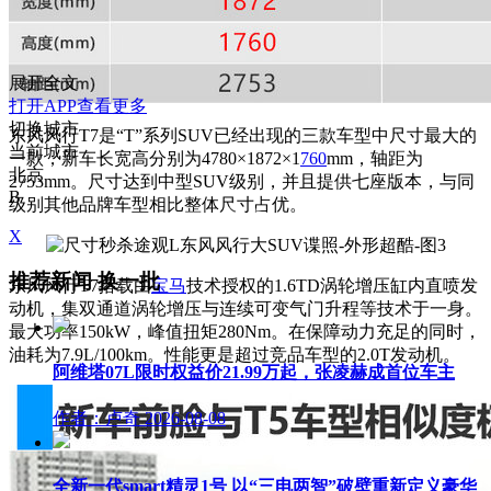
展开全文
打开APP查看更多
切换城市
东风风行T7是“T”系列SUV已经出现的三款车型中尺寸最大的
当前城市
一款，新车长宽高分别为4780×1872×1
760
mm，轴距为
北京
2753mm。尺寸达到中型SUV级别，并且提供七座版本，与同
B
级别其他品牌车型相比整体尺寸占优。
X
推荐新闻
换一批
东风风行T7搭载由
宝马
技术授权的1.6TD涡轮增压缸内直喷发
动机，集双通道涡轮增压与连续可变气门升程等技术于一身。
最大功率150kW，峰值扭矩280Nm。在保障动力充足的同时，
油耗为7.9L/100km。性能更是超过竞品车型的2.0T发动机。
阿维塔07L限时权益价21.99万起，张凌赫成首位车主
作者：卢奇
2026-08-08
全新一代smart精灵1号 以“三电两智”破壁重新定义豪华