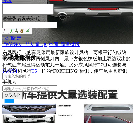
登录
请
登录
后发表评论
取消
确定
微信好友
朋友圈
QQ空间
新浪微博
东风风行T7的车尾采用最新家族设计风格，两根平行的镀铬
获取最低报价
装饰条连接贯穿两侧尾灯内。最下方银色护板加上双边双出的
排气让车尾显得运动范儿十足。另外东风风行T7也可选装与
姓
名
名
风行T4
和风行
T5
一样的“FORTHING”标识，使车尾更具辨识
度。
手机号
获取底价