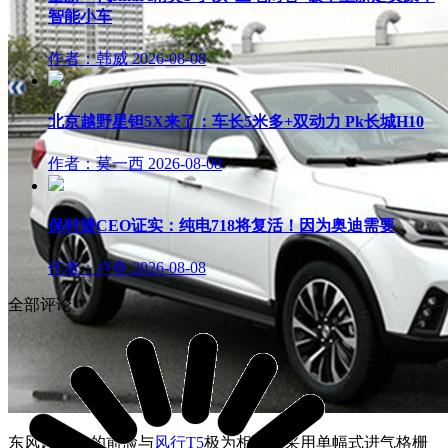
智能小车
作者：韩威
2026-08-08
北京越野星钽5X来了：车长5米多+双动力 Pk长城H10
作者：莫一西
2026-08-08
保时捷CEO证实：纯电718将复活！因为奥迪需要
作者：卢奇
2026-08-08
全部评论
东风风行T7的前脸与
风行T5
极为相似，采用单幅式进气格栅