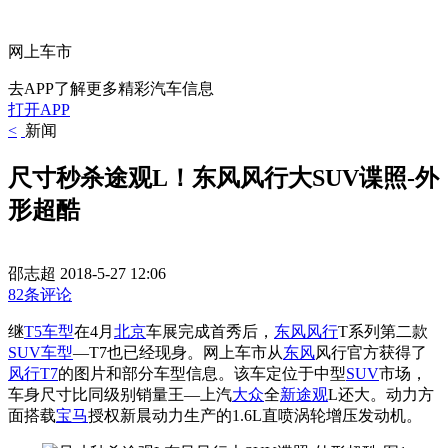
网上车市
去APP了解更多精彩汽车信息
打开APP
<
新闻
尺寸秒杀途观L！东风风行大SUV谍照-外
形超酷
邵志超
2018-5-27 12:06
82条评论
继
T5
车型
在4月
北京
车展完成首秀后，
东风风行
T系列第二款
SUV车型
—T7也已经现身。网上车市从
东风
风行官方获得了
风行T7
的图片和部分车型信息。该车定位于中型
SUV
市场，
车身尺寸比同级别销量王—上汽
大众
全
新途观
L还大。动力方
面搭载
宝马
授权新晨动力生产的1.6L直喷涡轮增压发动机。