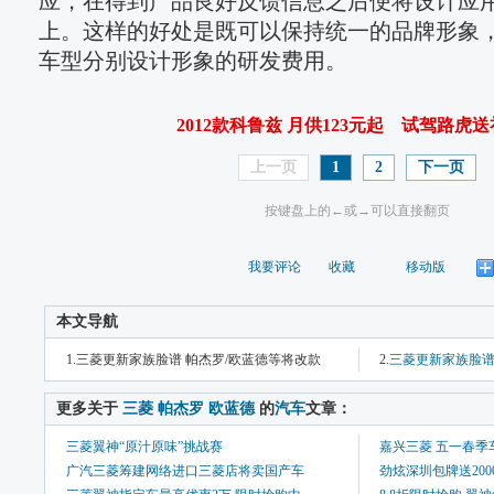
应，在得到产品良好反馈信息之后便将设计应
上。这样的好处是既可以保持统一的品牌形象
车型分别设计形象的研发费用。
2012款科鲁兹 月供123元起
试驾路虎送
上一页
1
2
下一页
按键盘上的←或→可以直接翻页
我要评论
收藏
移动版
本文导航
1.三菱更新家族脸谱 帕杰罗/欧蓝德等将改款
2.
三菱更新家族脸谱 
 更多关于 
三菱
帕杰罗
欧蓝德
 的
汽车
文章：
三菱翼神“原汁原味”挑战赛
嘉兴三菱 五一春季
广汽三菱筹建网络进口三菱店将卖国产车
劲炫深圳包牌送200