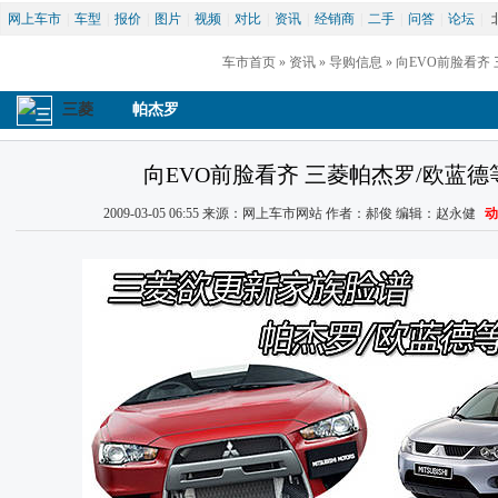
网上车市
|
车型
|
报价
|
图片
|
视频
|
对比
|
资讯
|
经销商
|
二手
|
问答
|
论坛
|
车市首页
 » 
资讯
 » 
导购信息
 » 向EVO前脸看
三菱
帕杰罗
向EVO前脸看齐 三菱帕杰罗/欧蓝
2009-03-05 06:55 来源：网上车市网站 作者：郝俊 编辑：赵永健 
动