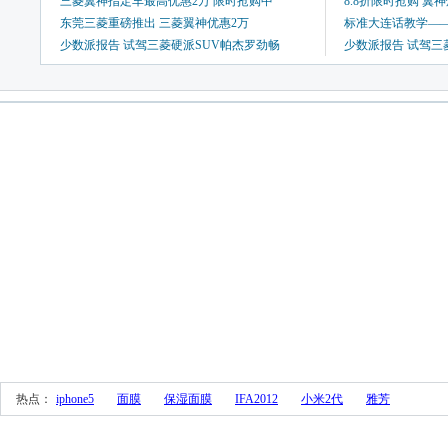
三菱翼神指定车最高优惠2万 限时抢购中
8.8折限时抢购 翼
东莞三菱重磅推出 三菱翼神优惠2万
标准大连话教学—
少数派报告 试驾三菱硬派SUV帕杰罗劲畅
少数派报告 试驾三
 热点： 
iphone5
面膜
保湿面膜
IFA2012
小米2代
雅芳