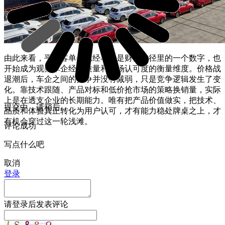
由此来看，平均客单价已经不只是财务口径里的一个数字，也
开始成为观察车企经营质量和市场认可度的衡量维度。价格战
退潮后，车企之间的竞争并没有减弱，只是竞争逻辑发生了变
化。靠技术跟随、产品对标和低价抢市场的策略换销量，实际
上是在透支企业的长期能力。唯有把产品价值做实，把技术、
提交中，请稍后...
品质和体验真正转化为用户认可，才有能力稳处牌桌之上，才
有机会穿过这一轮浅滩。
评论成功
写点什么吧
取消
登录
请
登录
后发表评论