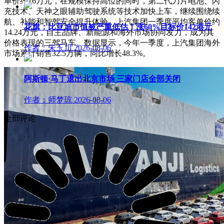
单价约16万元，在规模保持高位的同时，第二代刀片电池、闪
充技术、天神之眼辅助驾驶系统等技术加快上车，继续围绕续
航、补能和智驾安全提升体验。上汽集团一季度平均客单价约
花旗：比亚迪市值被严重低估！涨60%目标价142港元
14.24万元，自主品牌、新能源和海外市场协同发力，成为其
价格表现的三驾马车。数据显示，今年一季度，上汽集团海外
作者：朱玉川
2026-08-06
市场累计销售32.5万辆，同比增长48.3%。
阿斯顿·马丁退出北京市场 三家门店全部关闭
作者：师梦琼
2026-08-06
全部评论