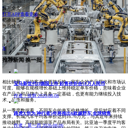
展开全文
打开APP查看更多
切换城市
当前城市
北京
B
X
推荐新闻
换一批
相比销量，平均客单价更能反映一家车企的产品层次和市场认
宝马新世代i3德国上市 起售价折合51万人民币
可度。能够在规模增长基础上维持稳定单车价格，意味着企业
在产品力和品牌力上具备一定基础，也更有能力继续投入技
作者：徐辉
2026-08-06
术、品质和服务。
从一季度数据看，不同车企的单车价格增长，背后对应着不同
路虎X华为 神行者5年将推出6款越野车 全球销售
支撑。长城汽车平均客单价达到16.76万元，与其近年来持续
推动越野、高端新能源等产品布局有关。比亚迪一季度平均客
作者：莫一西
2026-08-06