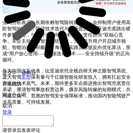
业内分析表示，长期依赖智驾险转嫁风险，会抑制用户使用高
阶智驾的意愿，阻碍技术迭代与市场普及。比亚迪兜底跳出硬
件参数内卷，引导行业转向“技术实力+责任担当”双核心竞
争。车企主动承担智驾系统风险，大幅提升用户开启城市领
航、智能泊车的积极性，海量真实路况数据反向优化算法，形
成“用户放心使用——数据迭代技术——安全持续升级”的正向
循环。
作为中国
汽车
代表，比亚迪依托全栈自研天神之眼智驾系统、
提交中，请稍后...
庞大智驾
车型
保有量与千亿级智能化研发投入，拥有扛起安全
兜底的技术底气。未来，期待更多车企跟进推出智驾兜底责任
评论成功
承诺，厘清智驾事故权责边界，摒弃风险转嫁的短期模式，共
写点什么吧
同建立统一、普惠的智驾安全保障标准，推动国内智能驾驶产
业高质量、可持续发展。
取消
登录
请
登录
后发表评论