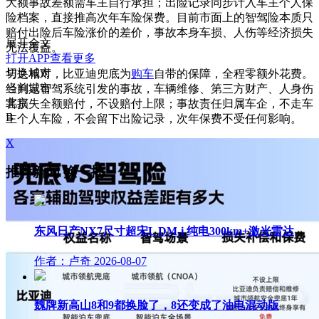
大额事故差额需车主自行承担；出险记录同步计入车主个人保
险档案，直接推高次年车险保费。目前市面上的智驾险本质只
赔付出险后车险涨价的差价，事故本身车损、人伤等经济损失
展开全文
无法覆盖。
打开APP查看更多
切换城市
与之相对，比亚迪兜底为
购车
自带的保障，全程零额外花费。
当前城市
经判定智驾系统引发的事故，车辆维修、第三方财产、人身伤
北京
害损失全额赔付，不设赔付上限；事故责任归属车企，不走车
B
主个人车险，不会留下出险记录，次年保费不受任何影响。
X
推荐新闻
换一批
东风日产NX7尺寸超宋L DM-i 纯电300km+激光雷达
作者：卢奇
2026-08-07
魏牌新高山8和9都换脸了，8还变成了油电混动版