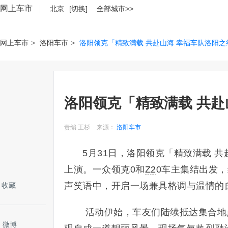
网上车市
北京
[切换]
全部城市>>
网上车市
>
洛阳车市
>
洛阳领克「精致满载 共赴山海 幸福车队洛阳之
洛阳领克「精致满载 共赴
责编:王杉
来源：
洛阳车市
5月31日，洛阳领克「精致满载 
上演。一众领克0和
Z2
0车主集结出发
声笑语中，开启一场兼具格调与温情的
收藏
活动伊始，车友们陆续抵达集合地
微博