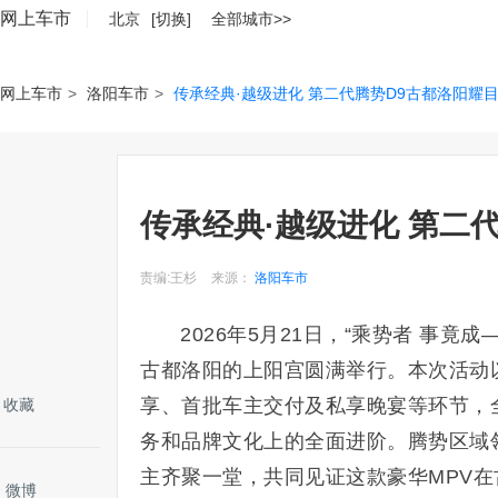
网上车市
北京
[切换]
全部城市>>
网上车市
>
洛阳车市
>
传承经典·越级进化 第二代腾势D9古都洛阳耀
传承经典·越级进化 第二
责编:王杉
来源：
洛阳车市
2026年5月21日，“乘势者 事竟成
古都洛阳的上阳宫圆满举行。本次活动
享、首批车主交付及私享晚宴等环节，
收藏
务和品牌文化上的全面进阶。腾势区域
主齐聚一堂，共同见证这款豪华MPV
微博