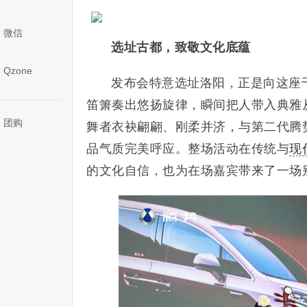
微信
选址古都，致敬文化底蕴
Qzone
发布会特意选址洛阳，正是向这座
笛箫奏出悠扬旋律，瞬间把人带入典雅
团购
舞者衣袂翩翩、刚柔并济，与第二代腾势
品气质完美呼应。整场活动在传统与
现
的文化自信，也为在场嘉宾带来了一场