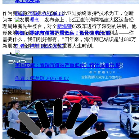
本土化变革
作为新能源汽车世界冠军，比亚迪始终秉持“技术为王，创新
作者：韩威
2026-08-07
为本”的发展
理念
。发布会上，比亚迪海洋网福建大区运营经
理周炜鹏先生登台，对全
新海狮
05双车进行了深刻的讲解。他
形象地比喻道：“海洋网不只做车，更像楼下的便利店——你
美银：零跑市值被严重低估！预计60港元/股
需要什么，我们刚好都有。”四年来，海洋网已结识超过680万
新朋友，陪伴他们走过无数重要人生时刻。
作者：卢奇
2026-08-07
美国花旗：奇瑞市值被严重低估！预计36港元/股
作者：师梦琼
2026-08-07
全部评论