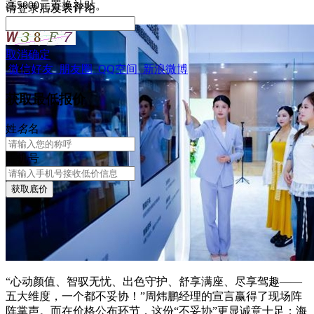
高5000元置换补贴。
请
登录
后发表评论
取消
确定
微信好友
朋友圈
QQ空间
新浪微博
获取最低报价
姓
名
名
手机号
获取底价
“心动颜值、智驭无忧、出色守护、舒享满座、尽享驾趣——
五大维度，一个都不妥协！”周炜鹏经理的宣言赢得了现场阵
阵掌声。而在价格公布环节，这份“不妥协”更显诚意十足：海