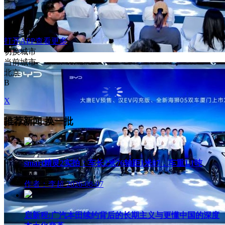
展开全文
打开APP查看更多
切换城市
当前城市
北京
B
X
推荐新闻
换一批
smart精灵2实拍：车长2米76轴距1米87，车重1.1吨
作者：李超
2026-08-07
启新程:广汽本田续约背后的长期主义与更懂中国的深度