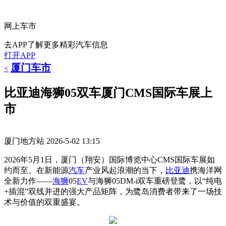
网上车市
去APP了解更多精彩汽车信息
打开APP
厦门车市
<
比亚迪海狮05双车厦门CMS国际车展上
市
厦门地方站
2026-5-02 13:15
2026年5月1日，厦门（翔安）国际博览中心CMS国际车展如
约而至。在新能源
汽车
产业风起浪潮的当下，
比亚迪
携海洋网
全新力作——
海狮
05
EV
与海狮05DM-i双车重磅登鹭，以“纯电
+插混”双线并进的强大产品矩阵，为鹭岛消费者带来了一场技
术与价值的双重盛宴。