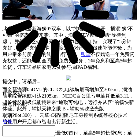
此次登场的全新海狮05双车，以“纯电‘狮’力全开，插混‘狮’不
可挡”的姿态强势来袭。其中，海狮05EV彻底终结“等待焦
虑”。凭借闪充技术与第二代刀片电池的加持，实现了“5分钟
充好，9分钟充饱，零下30度只多3分钟”的极速补能体验，为
用户带来前所未有的纯电出行自由。
购车
不仅赠送一年免费闪
充权益，还能享受全系2年免费云服务，2年免息和至高5年超
长贷，订车送品牌家电以及参与抽IPAD福利。
提交中，请稍后...
而全新海狮05DM-i的CLTC纯电续航最高增加至305km，满油
评论成功
满电综合续航可达2105km，NEDC百公里亏电油耗低至3.1L，
超长续航和极低能耗带来“通勤可纯电，远行亦从容”的畅快新
写点什么吧
体验。此外，辅以天神之眼 B - 辅助驾驶激光版
（DiPilot 300）、云辇-C智能阻尼车身控制系统等核心技术，
取消
陪伴用户开启都市智电出行新生活。
登录
活动期间，购车还可享受最低0首付，至高5年超长贷0息；至