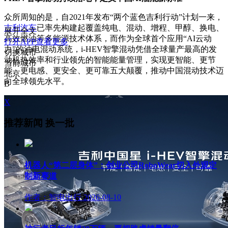
众所周知的是，自2021年发布“两个蓝色吉利行动”计划一来，
吉利汽车
已率先构建起覆盖纯电、混动、增程、甲醇、换电、
展开全文
高效燃油等多能源技术体系，而作为全球首个应用“AI云动
打开APP查看更多
力”的油电混动系统，i-HEV智擎混动凭借全球量产最高的发
切换城市
动机热效率和行业领先的智能能量管理，实现更智能、更节
当前城市
能、更电感、更安全、更可靠五大颠覆，推动中国混动技术迈
北京
向全球领先水平。
B
X
推荐新闻
换一批
机器人“第二层身体”：创业公司RoboWear切入外观定
制新赛道
作者：智电出行
2026-08-10