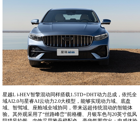
星越L i-HEV智擎混动同样搭载1.5TD+DHT动力总成，依托全
域AI2.0与星睿AI云动力2.0大模型，能够实现动力域、底盘
域、智驾域、座舱域全域协同，带来远超传统混动的智能体
验。其外观采用了“丝路峰峦”前格栅、月银车色与20英寸低风
阻猎风轮毂，内饰采用雅丹橙配色，豪华氛围突出；电感体验
上，新车以大电驱+高效发动机为双驱动力源，80%以上时间
用电驱动，加速更快、响应更灵、发动机介入静谧平顺，彻底