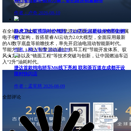
神行者目标年销30万辆，要把路虎销量翻倍
作者：卢奇
2026-08-10
路虎卫士驭强限时价驾到，72.8万元起硬核传奇即刻拥
在全域AI2.0赋能下，i-HEV智擎混动搭载GEEA3.0智能化专属
有
电子电气架构，首搭星睿AI云动力2.0大模型，全面应用最新
的AI数字底盘等前瞻技术，率先开启油电混动智能新时代。
节能方面，i-HEV智擎混动通过“焦耳工程”节能开发体系、驭
作者：网上车市
2026-08-10
风火龙卷以及“镜面工程”等技术突破与创新，让中国燃油车迈
入“2升”油耗时代。
捷达首款纯电轿车M6线下亮相 联和茶百道在成都开设
限时快闪店
作者：孟宪慈
2026-08-09
全部评论