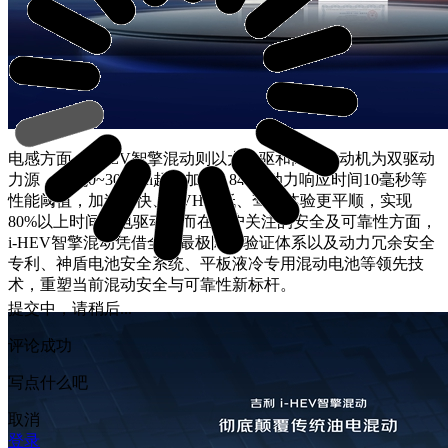
电感方面，i-HEV智擎混动则以大电驱和高效发动机为双驱动
力源，实现0~30km/h起步加速1.84s、动力响应时间10毫秒等
性能阈值，加速更快、NVH更低、驾乘体验更平顺，实现
80%以上时间以电驱动。而在用户关注的安全及可靠性方面，
i-HEV智擎混动凭借全球最极限的验证体系以及动力冗余安全
专利、神盾电池安全系统、平板液冷专用混动电池等领先技
术，重塑当前混动安全与可靠性新标杆。
提交中，请稍后...
评论成功
写点什么吧
取消
登录