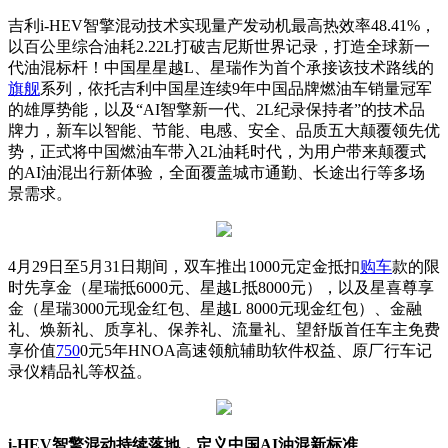
吉利i-HEV智擎混动技术实现量产发动机最高热效率48.41%，
以百公里综合油耗2.22L打破吉尼斯世界记录，打造全球新一
代油混标杆！中国星星越L、星瑞作为首个承接该技术路线的
旗舰
系列，依托吉利中国星连续9年中国品牌燃油车销量冠军
的雄厚势能，以及“AI智擎新一代、2L纪录保持者”的技术品
牌力，新车以智能、节能、电感、安全、品质五大颠覆领先优
势，正式将中国燃油车带入2L油耗时代，为用户带来颠覆式
的AI油混出行新体验，全面覆盖城市通勤、长途出行等多场
景需求。
4月29日至5月31日期间，双车推出1000元定金抵扣
购车
款的限
时先享金（星瑞抵6000元、星越L抵8000元），以及星喜尊享
金（星瑞3000元现金红包、星越L 8000元现金红包）、金融
礼、焕新礼、质享礼、保养礼、流量礼、望舒版首任车主免费
享价值
750
0元5年HNOA高速领航辅助软件权益、原厂行车记
录仪精品礼等权益。
i-HEV智擎混动持续落地，定义中国AI油混新标准