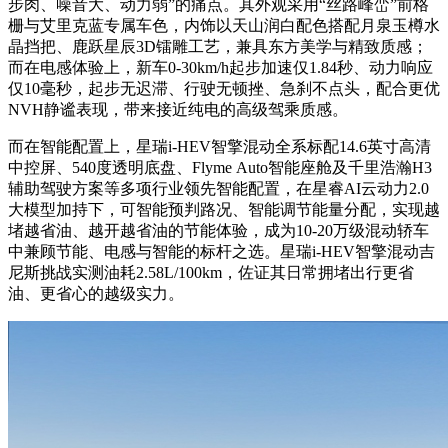
步肉、噪音大、动力弱”的痛点。其外观采用“丝路峰峦”前格
栅与艾里克蓝专属车色，内饰以天山润白配色搭配月泉玉樽水
晶挡把、鹿跃星辰3D镭雕工艺，兼具东方美学与精致质感；
而在电感体验上，新车0-30km/h起步加速仅1.84秒、动力响应
仅10毫秒，起步无迟滞、行驶无顿挫、急刹不点头，配合更优
NVH静谧表现，带来接近纯电的高级驾乘质感。
而在智能配置上，星瑞i-HEV智擎混动全系标配14.6英寸高清
中控屏、540度透明底盘、Flyme Auto智能座舱及千里浩瀚H3
辅助驾驶方案等多项行业领先智能配置，在星睿AI云动力2.0
大模型加持下，可智能预判路况、智能调节能量分配，实现越
堵越省油、越开越省油的节能体验，成为10-20万级混动轿车
中兼顾节能、电感与智能的标杆之选。星瑞i-HEV智擎混动吉
尼斯挑战实测油耗2.58L/100km，佐证其日常拥堵出行更省
油、更省心的越级实力。