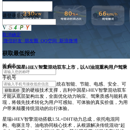
请
登录
后发表评论
取消
确定
微信好友
朋友圈
QQ空间
新浪微博
获取最低报价
姓
名
名
吉利中国星i-HEV智擎混动双车上市，以AI油混重构用户驾乘
新体验
手机号
正是基于i-HEV智擎混动系统在智能、节能、电感、安全、可
靠五大维度的硬核技术支撑，吉利中国星i-HEV智擎混动双车
获取底价
才能从底层架构出发，全面优化动力响应、驾乘质感与能耗表
现，将领先技术转化为用户可感知、可体验的真实价值，为用
户带来颠覆传统混动的出行体验。
星瑞i-HEV智擎混动搭载1.5L+DHT动力总成，依托电混同
构、电驱主导、油电协同核心技术，从根源解决传统混动“起