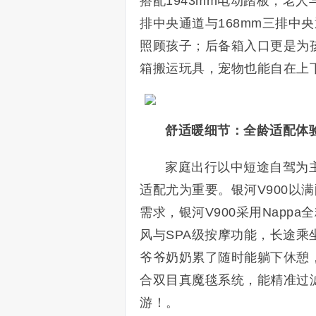
搭配1943mm电动踏板，老人
排中央通道与168mm三排中
照顾孩子；后备箱入口更是为
箱搬运玩具，宠物也能自在上下
舒适暖细节：全龄适配体
家庭出行以中短途自驾为
适配尤为重要。银河V900以
需求，银河V900采用Napp
风与SPA级按摩功能，长途乘
爷爷奶奶累了随时能躺下休憩
合双目真魔毯系统，能精准过滤
游！。