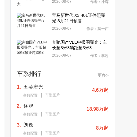
2026-08-07
作者：徐辉
宝马新世代iX3 40L证件照曝
光 8月21日预售
2026-08-07
作者：莫一西
奔驰国产VLE申报图曝光：车
长超5米3轴距超3米3
2026-08-07
作者：李超
车系排行
更多>
1.
五菱宏光
4.6万起
车型图片
参数配置
2.
途观
18.98万起
车型图片
参数配置
3.
朗逸
8万起
车型图片
参数配置