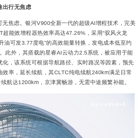
途出行无焦虑
无焦虑。银河V900全新一代的超级AI增程技术，完美
T超能效增程器热效率高达47.26%，采用“驭风火龙
升油可发3.77度电”的高效能量转换，发电成本低至约
价”。此外，其搭载的星睿AI云动力2.5系统，被应用于能
优化，该系统可根据导航路径、实时路况等因素，预先
效率，延长续航，其CLTC纯电续航240km满足日常
合续航达1200km，京津冀畅游，无需中途频繁补能。