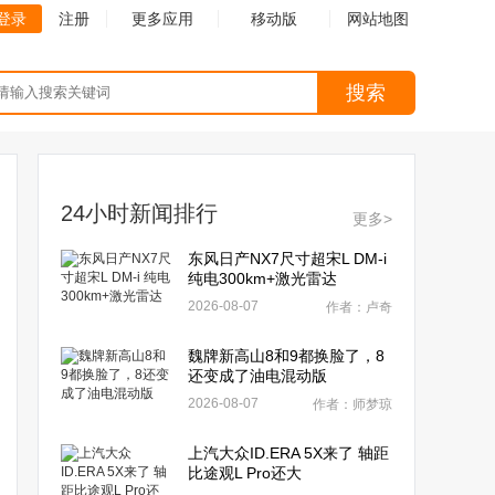
登录
注册
更多应用
移动版
网站地图
搜索
24小时新闻排行
更多>
东风日产NX7尺寸超宋L DM-i
纯电300km+激光雷达
2026-08-07
作者：卢奇
魏牌新高山8和9都换脸了，8
还变成了油电混动版
2026-08-07
作者：师梦琼
上汽大众ID.ERA 5X来了 轴距
比途观L Pro还大