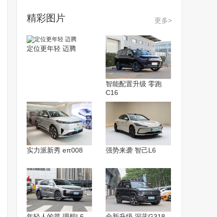
精彩图片
更多>
定位更年轻 迈腾
智能配置升级 零跑
C16
实力派新秀 eπ008
强势来袭 智己L6
年轻人的菜 理想L6
全新升级 深蓝G318