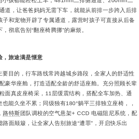
与小孩都能轻松上车；481mm二排侧通道、200mm二
央通道，让爸爸妈妈无需下车，就能从前排一步跨入后排
孩子和宠物开辟了专属通道，露营时孩子可直接从后备
，彻底告别“翻座椅腾挪”的麻烦。
验，旅途满是惬意
主要目的，行车路线常跨越城乡路段，全家人的舒适性
满配豪华座舱，打造适配全龄的舒适座舱。充分照顾长辈
a全粒面真皮座椅采，11层缓震结构，搭配全车加热、通
坐也能久坐不累；同级独有180°躺平三排独立座椅，，
，
路特斯
团队调校的空气悬架+ CCD 电磁阻尼系统，配
路面颠簸，让全家人告别旅途“遭罪”，开启快乐出