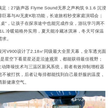
：27扬声器 Flyme Sound无界之声构筑 9.1.6 沉浸
后排巨幕与AI无麦K歌功能，长途旅程秒变家庭演唱会；
习桌”，让孩子在探亲途中也能完成作业，游玩学习两不
 9.1L 冷暖箱格外实用，夏天能冷藏冰淇淋，冬天可保温
需求。
河V900设计了2.18㎡同级最大全景天幕，全车透光面
论是星空下看星星还是沿
途观
景，都能获得最佳视野；
C 主动降噪技术与三温区新风系统，前者有效抑制增程器
息不被打扰，后者让每排都能找到自己最舒服的温度，
清新健康空气。