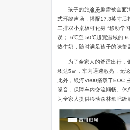
孩子的旅
途乐
趣需被全面满足
式环绕声场，搭配17.3英寸
二排双小桌板可化身 “移动学
误；-6℃至 50℃超宽温域的
热牛奶，随时满足孩子的味蕾
为了全家人的舒适出行，银
积达5㎡，车内通透敞亮，无
此外，银河V900搭载了EO
噪音，保障车内交流顺畅、休
为全家人提供移动森林氧吧级