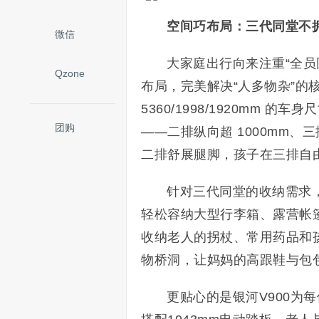
空间巧布局：三代同堂不
微信
大家庭出行向来注重“全员
Qzone
布局，完美解决“人多物杂”的
5360/1998/1920mm 的车
团购
——二排纵向超 1000mm、三
二排舒展腿脚，孩子在三排自
针对三代同堂的收纳需求，银
轻松容纳大型行李箱、露营帐篷
收纳老人的拐杖、常用药品和
物桥洞，让妈妈的高跟鞋与包
更贴心的是银河V900为