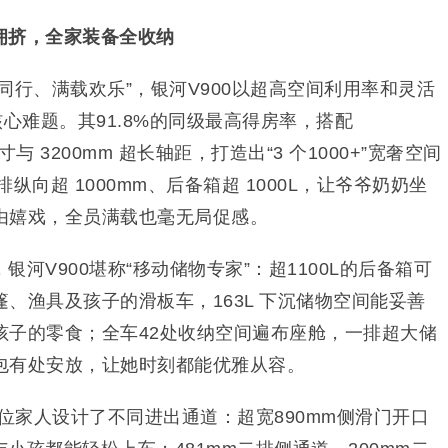
拥挤，全家装备全收纳
同行、满载欢乐”，银河V900以超高空间利用率和灵活
核心难题。其91.8%的同级最高得房率，搭配
身尺寸与 3200mm 超长轴距，打造出“3 个1000+”宽奢空间
排纵向超 1000mm、后备箱超 1000L，让爷爷奶奶坐
由嬉戏，全员满载也毫无局促感。
河V900堪称“移动储物专家”：超1100L的后备箱可
、渔具及孩子的滑板车，163L 下沉储物空间能妥善
孩子的零食；全车42处收纳空间遍布座舱，一排超大储
包有处安放，让她时刻都能优雅从容。
每位家人设计了不同进出通道：超宽890mm侧滑门开口