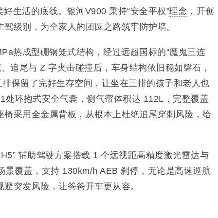
好生活的底线。银河V900 秉持“安全平权”
理念
，开创
主驾级别，为全家人的团圆之路筑牢防护墙。
00MPa热成型硼钢笼式结构，经过远超国标的“魔鬼三连
底、追尾与 Z 字夹击碰撞后，车身结构依旧稳如磐石，
第三排保留了完好生存空间，让坐在三排的孩子和老人也
1处环抱式安全气囊，侧气帘体积达 112L，完整覆盖
座椅采用全金属背板，从根本上杜绝追尾穿刺风险，给
H5” 辅助驾驶方案搭载 1 个远视距高精度激光雷达与
全场景覆盖，支持 130km/h AEB 刹停，无论是高速巡航
规避突发风险，让爸爸开车更从容。