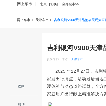
网上车市
北京
[切换]
全部城市>>
网上车市
>
天津车市
>
吉利银河V900天津品鉴会展现大
吉利银河V900天
责编:宋祎
来源：
天津车市
2025 年12月27日，
家庭出行痛点，活动邀请当地
浸体验与动态道路试驾，全方位
收藏
家庭用户出行献上精准解决方
微博