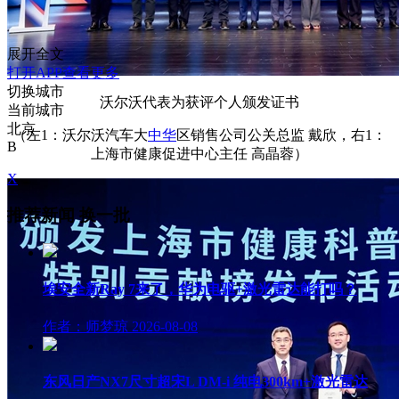
展开全文
打开APP查看更多
切换城市
沃尔沃代表为获评个人颁发证书
当前城市
北京
（左1：沃尔沃汽车大
中华
区销售公司公关总监 戴欣，右1：
B
上海市健康促进中心主任 高晶蓉）
X
推荐新闻
换一批
埃安全新Ray 7来了，华为电驱+激光雷达能打吗？
作者：师梦琼
2026-08-08
东风日产NX7尺寸超宋L DM-i 纯电300km+激光雷达