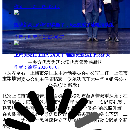
作者：卢奇
2026-08-07
魏牌新高山8和9都换脸了，8还变成了油电混动版
作者：师梦琼
2026-08-07
上汽大众ID.ERA 5X来了 轴距比途观L Pro还大
主办方代表为沃尔沃代表颁发感谢状
作者：徐辉
2026-08-07
（从左至右：上海市爱国卫生运动委员会办公室主任、上海市
全部评论
卫生健康委员会副主任陆韬宏，沃尔沃汽车大中华区销售公司
公关总监 戴欣）
此次上海市健康科普服务百姓贡献榜发布蕴含着双重深意：在
价值层面，它是对这座城市“健康守护者”们的一次温暖礼赞，
将实现健康科普核心价值从“可做”提升至“做好”的战略升维；
在实践层面，它是引导优质医疗资源服务百姓的务实下沉。二
者合一，为守护全民健康树立了从价值引领到行动实践的全新
坐标和典范。