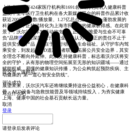
上海全市共有424家医疗机构和1691名医务人员纳入健康科普
监测，全年医疗卫生机构在各大新媒体平台的科普作品累计收
获近200亿阅读数/播放量、1.27亿总点赞量。这一蓬勃发展的
科普生态，正持续转化为上海市民切实的健康获得感。在此背
景下，沃尔沃汽车对活动的支持，正是其“唯爱与生命不可辜
负”品牌
理念
的深度践行。企业始终认为，真正的责任不止于
提供安全的产品，更在于以行动守护生命福祉。从守护车内驾
乘安全，到发起“AED道路使者联盟”拓展公共安全边界，其安
全理念不断向外延伸。此次支持健康科普，标志着沃尔沃将安
全的守护，从有形的物理空间拓展至无形的知识疆域——通过
赋能权威、易懂的健康知识传播，为公众构筑起预防疾病、主
提交中，请稍后...
动健康的“第一道心智安全防线”。
评论成功
展望未来，沃尔沃汽车还将继续秉持这份公益初心，在健康科
普、AED设备与急救技能普及等领域持续投入，为夯实健康
写点什么吧
上海、健康中国的社会基石贡献长远力量。
取消
登录
请
登录
后发表评论