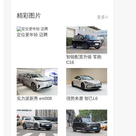
精彩图片
更多>
定位更年轻 迈腾
智能配置升级 零跑
C16
实力派新秀 eπ008
强势来袭 智己L6