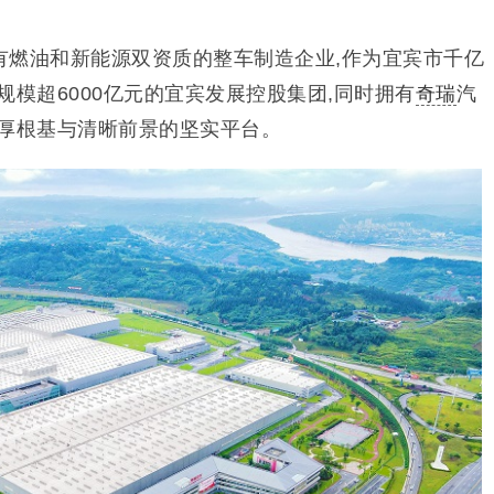
有燃油和新能源双资质的整车制造企业,作为宜宾市千亿
规模超6000亿元的宜宾发展控股集团,同时拥有
奇瑞
汽
雄厚根基与清晰前景的坚实平台。