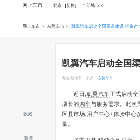
网上车市
北京
[切换]
全部城市>>
网上车市
>
东莞车市
>
凯翼汽车启动全国渠道建设 轻资产
凯翼汽车启动全国渠
责编:戴伟军
来源：
东莞车市
近日,
凯翼
汽车
正式启动全
增长的
购车
与服务需求。此次渠
区县市场,用户中心+体验中心
收藏
量。
微博