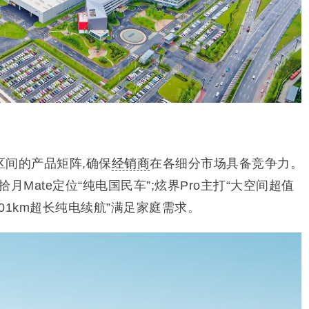
区间的产品矩阵,确保
经销商
在各细分市场具备竞争力。
拾月Mate定位“纯电国民车”;炫界Pro主打“大空间超值
“201km超长纯电续航”满足家庭需求。