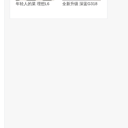
年轻人的菜 理想L6
全新升级 深蓝G318