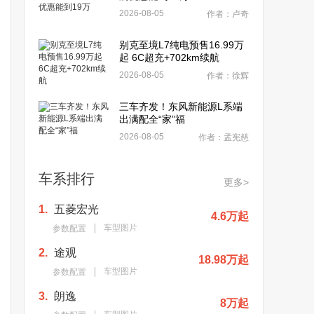
2026-08-05
作者：卢奇
别克至境L7纯电预售16.99万
起 6C超充+702km续航
2026-08-05
作者：徐辉
三车齐发！东风新能源L系端
出满配全“家”福
2026-08-05
作者：孟宪慈
车系排行
更多>
1.
五菱宏光
4.6万起
车型图片
参数配置
2.
途观
18.98万起
车型图片
参数配置
3.
朗逸
8万起