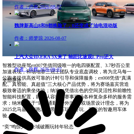
作者：卢奇
2026-08-07
魏牌新高山8和9都换脸了，8还变成了油电混动版
作者：师梦琼
2026-08-07
上汽大众ID.ERA 5X来了 轴距比途观L Pro还大
智雅型动座驾eπ007凭借同级唯一的电四驱配置、3.7秒百公里
作者：徐辉
2026-08-07
加速表现，和场地赛三冠王团队专业底盘调校，将为北马每一
位跑者提供高效可靠的计时引导和保障服务；eπ008凭借“真满
全部评论
配、真智能、真超值”三大核心产品优势，将为赛场嘉宾营造
极致奢适的乘坐体验；纳米01凭借出色的空间灵活性和前瞻性
智能科技配置，能够从容应对赛事现场各种复杂多样的服务需
求；纳米06基于“城市通勤+户外游乐”双场景设计理念，将为
2025北马嘉宾和跑友们带来可玩、好玩、耐玩的智趣用车体
验。
“奕”鸣惊人，全域破圈玩转年轻态