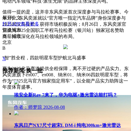
电动汽车领域“科技·派生无限”的品牌主张深度共鸣。
值得一提的是，这并非东风奕派首次深度参与马拉松赛事。今
展开全文
年3月，东风奕派就以“官方唯一指定汽车品牌”身份深度参与
打开APP查看更多
2025武汉马拉松，获得市场积极反响；8月26日，东风奕派官
切换城市
宣成为2025全国职工半程马拉松赛（银川站）独家冠名赞助
当前城市
商，持续深化在马拉松领域的布局。
北京
B
“智”胜全程，四款明星车型护航北马盛事
X
要为2025北马赛道提供全程保障，离不开过硬的产品实力。东
推荐新闻
换一批
风奕派旗下eπ007、eπ008、纳米01、纳米06四款明星车型，将
作为“2025北马官方独家指定用车”，以全能产品实力助阵这一
年度体育盛事。
埃安全新Ray 7来了，华为电驱+激光雷达能打吗？
作者：师梦琼
2026-08-08
东风日产NX7尺寸超宋L DM-i 纯电300km+激光雷达