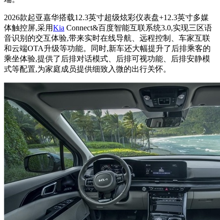
2026款起亚嘉华搭载12.3英寸超级炫彩仪表盘+12.3英寸多媒
体触控屏,采用
Kia
Connect&百度智能互联系统3.0,实现三区语
音识别的交互体验,带来实时在线导航、远程控制、车家互联
和云端OTA升级等功能。同时,新车还大幅提升了后排乘客的
乘坐体验,提供了后排对话模式、后排可视功能、后排安静模
式等配置,为家庭成员提供细致入微的出行关怀。