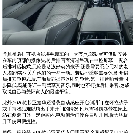
尤其是后排可视功能堪称新车的一大亮点,驾驶者可借助安装
在车内顶部的摄像头,将后排画面清晰呈现在中控屏幕上,配合
后排对话模式,无论是活泼好动的孩子,还是需要悉心照料的老
人,都能实时关注他们的一举一动。若后排乘客需要休息,开启
后排安静模式后,车厢后部扬声器即刻静音,第一排音响音量同
步降低,既能保证主副驾享受音乐,同时也不打扰后排乘客,达成
取悦自己与关怀家人的最佳平衡。
此外,2026款起亚嘉华还搭载自动感应开启侧滑门,在怀抱孩子
或手持物品难以腾出手来开门的情况下,只需将钥匙带在身上,
站在侧滑门外一定距离内,电动侧滑门便会自动开启,极大地提
升了使用便捷性。
值得一提的是,2026款起亚嘉华入门即高配,全系标配了LED前