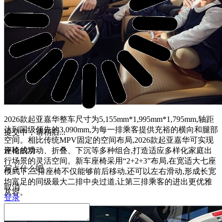
2026款起亚嘉华整车尺寸为5,155mm*1,995mm*1,795mm,轴距
达到同级领先的3,090mm,为每一排乘客提供充裕的横向和腿部
提交中，请稍后...
空间。相比传统MPV固定的空间布局,2026款起亚嘉华可实现
座椅的滑动、折叠、下沉等多种组合,打造适应多样化家庭出
评论成功
行场景的灵活空间。新车座椅采用“2+2+3”布局,在宽适大七座
写点什么吧
模式下,二排座椅不仅能够前后移动,还可以左右滑动,形成长宽
均富足的同级最大二排中央过道,让第三排乘客的进出更优雅
取消
从容。
登录