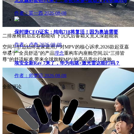
北京越野星钽5X来了：车长5米多+双动力 Pk长城H10
作者：莫一西
2026-08-08
保时捷CEO证实：纯电718将复活！因为奥迪需要
二排座椅前后左右都能动 下沉式后备箱又宽又深超能装
作者：卢奇
2026-08-08
空间与舒适始终是家庭用户对MPV的核心诉求,2026款起亚嘉
华基于“全员舒适”的产品
理念
重构车内座舱空间,以“三排皆
尊”的舒适标准,带来全球旗舰MPV的高品质出行体验。
埃安全新Ray 7来了，华为电驱+激光雷达能打吗？
作者：师梦琼
2026-08-08
全部评论