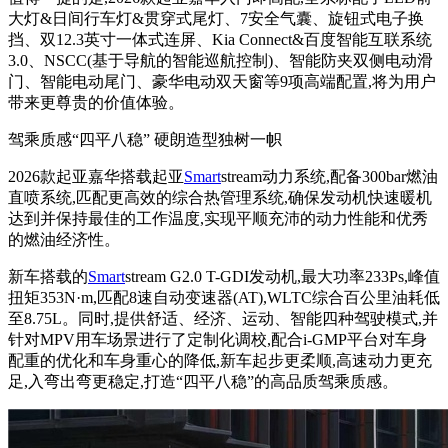
大灯&日间行车灯&贯穿式尾灯、7安全气囊、旋钮式电子换
挡、双12.3英寸一体式连屏、Kia Connect&百度智能互联系统
3.0、NSCC(基于导航的智能巡航控制)、智能防夹双侧电动滑
门、智能电动尾门、豪华电动双天窗等9项高端配置,将为用户
带来更尊贵的价值体验。
驾乘质感“四平八稳” 硬朗造型独树一帜
2026款起亚嘉华搭载起亚
Smart
stream动力系统,配备300bar燃油
直喷系统,匹配更高效的综合热管理系统,确保发动机快速暖机
达到并保持最佳的工作温度,实现平顺充沛的动力性能和优秀
的燃油经济性。
新车搭载的
Smart
stream G2.0 T-GDI发动机,最大功率233Ps,峰值
扭矩353N·m,匹配8速自动变速器(AT),WLTC综合百公里油耗低
至8.75L。同时,提供舒适、经济、运动、智能四种驾驶模式,并
针对MPV用车场景进行了定制化调校,配合i-GMP平台对车身
配重的优化和车身重心的降低,新车起步更柔顺,高速动力更充
足,入弯出弯更稳定,打造“四平八稳”的高品质驾乘质感。