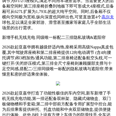
调节为0/1/2/3座模式,满足不同用车场景需求。当需要更大的后
备厢空间时,第三排座椅折叠到地板下即可形成大4座模式,后备
厢可从627L扩展为1,793L的超大纯平空间。同时,后备厢不仅
横向空间极为宽裕,纵向深度也同样出色,可竖直放置4个
高尔夫
球包,足以满足全家郊游、滑雪甚至搬家等家庭几乎全部生活
场景的出行需求。
新增手机无线充电 同级唯一标配二三排隐私玻璃&遮阳帘
2026款起亚嘉华拥有越级舒适内饰,座椅采用高级Nappa真皮包
覆,其中驾驶席座椅和第二排座椅提供12向电动调节 (含4向腰
托调节)和3档加热/通风功能,第二排座椅还配备航空头枕,可一
键打开/关闭舒压模式,第三排全尺寸座椅则兼顾腿部支撑与十
足空间感,搭配二/三排同级唯一标配的隐私玻璃与遮阳帘,带来
惬意私密的舒适乘坐体验。
2026款起亚嘉华打造了功能性极佳的车内空间,新车新增了手
机无线充电功能,第一排还配备双杯架、隐藏式储物盒、双门
板储物槽和手套箱;第二排中部前方配备专用扩展型中控台,能
为后排乘客提供杯托、托盘功能和中央双层储物盒,提供便捷
出行体验。此外,B柱上设有方便上车借力的防滑扶手,全车还