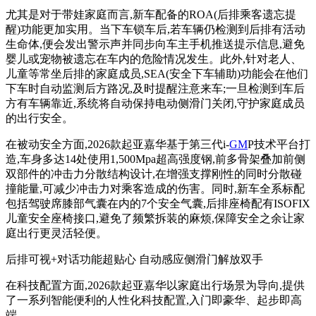
尤其是对于带娃家庭而言,新车配备的ROA(后排乘客遗忘提
醒)功能更加实用。当下车锁车后,若车辆仍检测到后排有活动
生命体,便会发出警示声并同步向车主手机推送提示信息,避免
婴儿或宠物被遗忘在车内的危险情况发生。此外,针对老人、
儿童等常坐后排的家庭成员,SEA(安全下车辅助)功能会在他们
下车时自动监测后方路况,及时提醒注意来车;一旦检测到车后
方有车辆靠近,系统将自动保持电动侧滑门关闭,守护家庭成员
的出行安全。
在被动安全方面,2026款起亚嘉华基于第三代i-
GM
P技术平台打
造,车身多达14处使用1,500Mpa超高强度钢,前多骨架叠加前侧
双部件的冲击力分散结构设计,在增强支撑刚性的同时分散碰
撞能量,可减少冲击力对乘客造成的伤害。同时,新车全系标配
包括驾驶席膝部气囊在内的7个安全气囊,后排座椅配有ISOFIX
儿童安全座椅接口,避免了频繁拆装的麻烦,保障安全之余让家
庭出行更灵活轻便。
后排可视+对话功能超贴心 自动感应侧滑门解放双手
在科技配置方面,2026款起亚嘉华以家庭出行场景为导向,提供
了一系列智能便利的人性化科技配置,入门即豪华、起步即高
端。