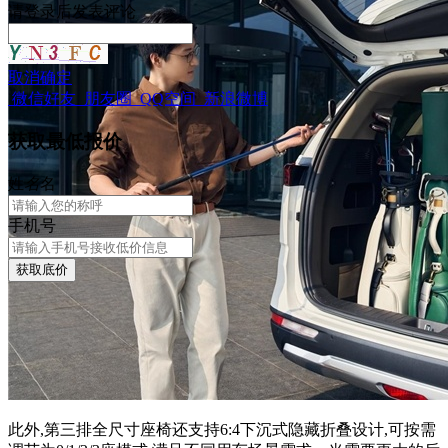
请
登录
后发表评论
取消
确定
微信好友
朋友圈
QQ空间
新浪微博
获取最低报价
姓
名
名
手机号
获取底价
此外,第三排全尺寸座椅还支持6:4下沉式隐藏折叠设计,可按需