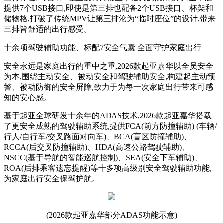
提供7个USB接口,即使是第三排也配备2个USB接口、杯架和
储物格,打破了传统MPV让第三排沦为“临时座位”的设计,带来
三排皆舒适的出行感受。
十余项驾驶辅助功能、标配7安全气囊 全面守护家庭出行
安全永远是家庭出行的重中之重,2026款起亚嘉华以全员安全
为本,围绕主动安全、被动安全和驾驶辅助安全,构建起主动预
警、被动防御的安全屏障,致力于为每一次家庭出行带来可感
知的安心感。
基于起亚全球研发十余年的ADAS技术,2026款起亚嘉华搭载
了更安全成熟的驾驶辅助系统,提供FCA(前方防撞辅助) (车辆/
行人/自行车/交叉路面对向车)、BCA(盲区防撞辅助)、
RCCA(后交叉防撞辅助)、HDA(高速公路驾驶辅助)、
NSCC(基于导航的智能巡航控制)、SEA(安全下车辅助)、
ROA(后排乘客遗忘提醒)等十多项高级别安全驾驶辅助功能,
为家庭出行安全保驾护航。
(2026款起亚嘉华部分ADAS功能示意)