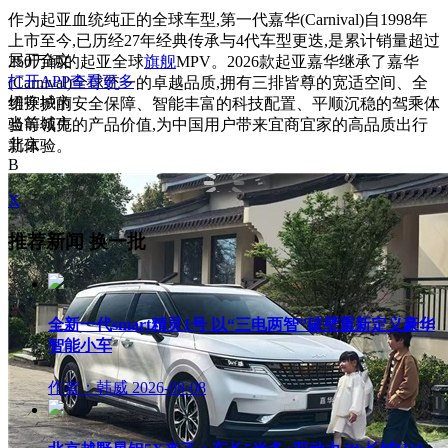
作为起亚血统纯正的全球车型,第一代嘉华(Carnival)自1998年
上市至今,已历经27年经典传承与4代车型更迭,是累计销量超过
展开全文
250万辆的起亚全球
旗舰
MPV。2026款起亚嘉华继承了嘉华
打开APP查看更多
(Carnival)全球统一的卓越品质,拥有三排皆尊的宽适空间、全
切换城市
维守护的安全保障、智能丰富的科技配置、平顺沉稳的驾乘体
当前城市
验等领先的产品价值,为中国用户带来宜商宜家的高品质出行
北京
新体验。
B
X
推荐新闻
换一批
全新一代smart精灵1号 以“三电两智”破壁重新定义豪华
智能小车
作者：韩威
2026-08-08