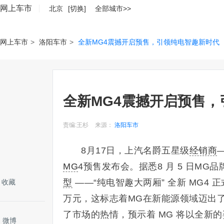
网上车市
北京
[切换]
全部城市>>
网上车市
>
洛阳车市
>
全新MG4震撼开启预售，引领纯电智趣新时代
全新MG4震撼开启预售
责编:王杉
来源：
洛阳车市
8月17日，上汽名爵五星级
经销商
MG
4预售发布会。据悉8 月 5 日MG品牌 
型
——“纯电智趣大两厢” 全新 MG4 正式
收藏
万元，这标志着MG在新能源领域迈出
了市场的热情，预示着 MG 将以全新
微博