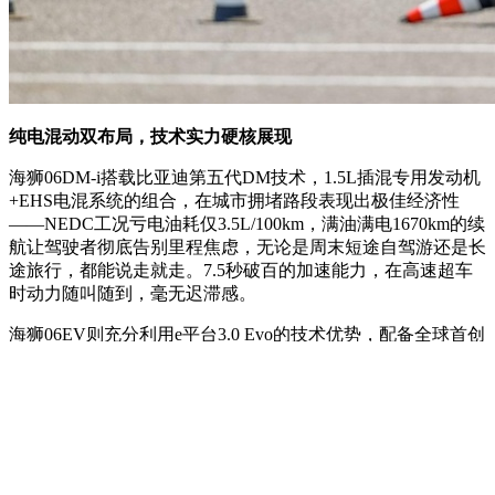
纯电混动双布局，技术实力硬核展现
海狮06DM-i搭载比亚迪第五代DM技术，1.5L插混专用发动机
+EHS电混系统的组合，在城市拥堵路段表现出极佳经济性
——NEDC工况亏电油耗仅3.5L/100km，满油满电1670km的续
航让驾驶者彻底告别里程焦虑，无论是周末短途自驾游还是长
途旅行，都能说走就走。7.5秒破百的加速能力，在高速超车
时动力随叫随到，毫无迟滞感。
海狮06EV则充分利用e平台3.0 Evo的技术优势，配备全球首创
十二合一智能电驱系统、电池高效无损加热和升流充电等先进
新能源技术，实现了动力性能和综合效率的全面提升，
30%~80%SOC充电时间仅需18分钟，补能效率堪比加油。在
试驾过程中，无论是起步还是中途加速，都能感受到源源不断
的动力，并且车辆的能量回收系统调校得恰到好处，既不会影
响驾驶的舒适性，又能有效地为电池补充电量，提升续航能