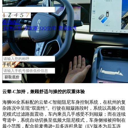
请
登录
后发表评论
取消
确定
微信好友
朋友圈
QQ空间
新浪微博
获取最低报价
姓
名
名
手机号
获取底价
云辇-C加持，兼顾舒适与操控的双重体验
海狮06全系标配的云辇-C智能阻尼车身控制系统，在杭州的复
杂路况中呈现“双面性”。行驶在颠簸路段时，系统以高频小阻
尼模式过滤路面震动，车内乘员几乎感受不到颠簸；而在连续
弯道中，系统自动切换至低频大阻尼模式，车身侧倾被抑制在
最小范围，配合前麦弗逊+后多连杆悬架（EV版本为后五连