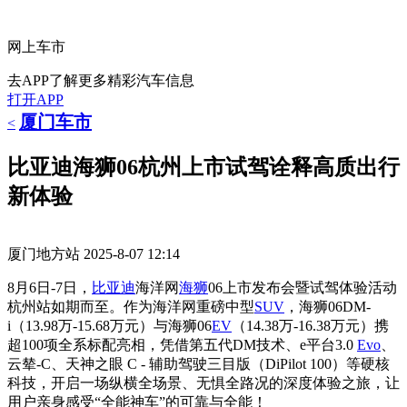
网上车市
去APP了解更多精彩汽车信息
打开APP
厦门车市
<
比亚迪海狮06杭州上市试驾诠释高质出行
新体验
厦门地方站
2025-8-07 12:14
8月6日-7日，
比亚迪
海洋网
海狮
06上市发布会暨试驾体验活动
杭州站如期而至。作为海洋网重磅中型
SUV
，海狮06DM-
i（13.98万-15.68万元）与海狮06
EV
（14.38万-16.38万元）携
超100项全系标配亮相，凭借第五代DM技术、e平台3.0
Evo
、
云辇-C、天神之眼 C - 辅助驾驶三目版（DiPilot 100）等硬核
科技，开启一场纵横全场景、无惧全路况的深度体验之旅，让
用户亲身感受“全能神车”的可靠与全能！