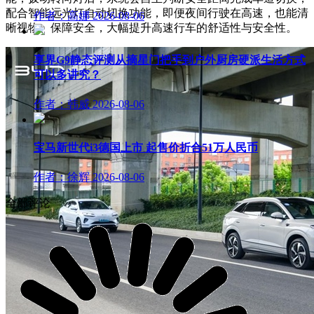
配合智能远光灯自动切换功能，即便夜间行驶在高速，也能清
作者：高娜
2026-08-06
晰视物、保障安全，大幅提升高速行车的舒适性与安全性。
享界G9静态评测从摘星门把手到户外厨房硬派生活方式
可以多讲究？
作者：韩威
2026-08-06
宝马新世代i3德国上市 起售价折合51万人民币
作者：徐辉
2026-08-06
全部评论