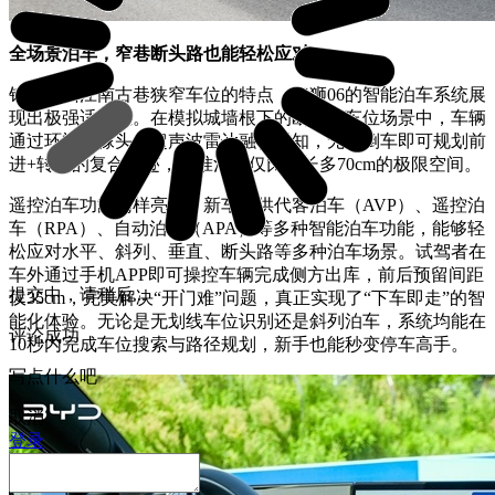
全场景泊车，窄巷断头路也能轻松应对
针对杭州江南古巷狭窄车位的特点，海狮06的智能泊车系统展
现出极强适应性。在模拟城墙根下的断头路车位场景中，车辆
通过环视摄像头与超声波雷达融合感知，无需倒车即可规划前
进+转向的复合轨迹，精准泊入仅比车长多70cm的极限空间。
遥控泊车功能同样亮眼。新车提供代客泊车（AVP）、遥控泊
车（RPA）、自动泊车（APA）等多种智能泊车功能，能够轻
松应对水平、斜列、垂直、断头路等多种泊车场景。试驾者在
车外通过手机APP即可操控车辆完成侧方出库，前后预留间距
提交中，请稍后...
仅35cm，完美解决“开门难”问题，真正实现了“下车即走”的智
能化体验。无论是无划线车位识别还是斜列泊车，系统均能在
评论成功
10秒内完成车位搜索与路径规划，新手也能秒变停车高手。
写点什么吧
取消
登录