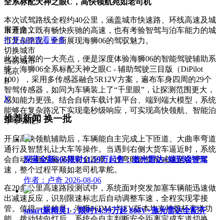
全系标配天神之眼C，高快领航宛如老司机
本次试驾路线全程约40公里，涵盖城市快速路、环线高速及城
展开全文
市道路，既有畅快疾驰的高速，也有考验智驾与泊车能力的城
打开APP查看更多
市复杂路况，全面展现海狮06的驾驭魅力。
切换城市
此次试驾的一大亮点，便是深度体验海狮06的智能驾驶辅助系
当前城市
统。海狮06全系标配天神之眼C - 辅助驾驶三目版（DiPilot
北京
100），采用多传感器融合5R12V方案，遍布车身四周的29个
B
智驾传感器，如同为车辆装上了“千里眼”，让探测范围更大，
X
感知能力更强。结合自研车载计算平台、端到端大模型，系统
能够在复杂路况下实现毫秒级响应，可实现高快领航、智能泊
推荐新闻
换一批
车等功能。
开启高快领航辅助后，车辆能自主完成上下匝道、大曲率弯道
通行及智慧礼让大车等操作。当遇到右侧大货车逼近时，系统
深蓝全新S05限时11.59万起售：激光雷达+端到端智驾
会自动小幅左偏保持安全距离，过弯时则提前减速至合理车
速，整个过程平顺如老司机掌舵。
作者：卢奇
2026-08-06
在20多公里高速路段测试中，系统面对突发加塞车辆能迅速做
出减速反应，识别限速标志后自动调整车速，全程实现零接
管。值得一提的是，海狮06DM-i与EV版本均支持拨杆变道功
smart新精灵1：限时14.99万起 800V+激光雷达全配齐
能，拨动转向灯后，系统会自主判断安全距离完成车道切换，