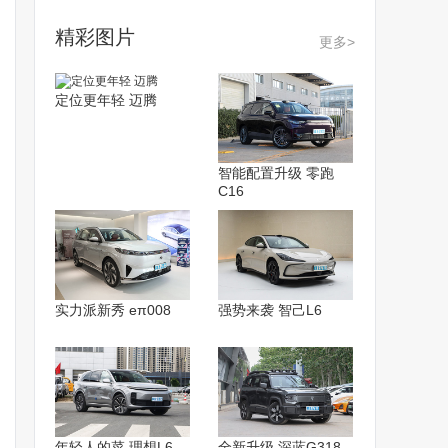
精彩图片
更多>
定位更年轻 迈腾
智能配置升级 零跑
C16
实力派新秀 eπ008
强势来袭 智己L6
年轻人的菜 理想L6
全新升级 深蓝G318