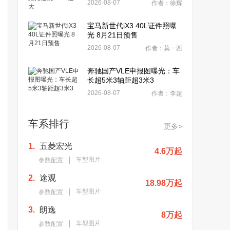
2026-08-07
作者：徐辉
宝马新世代iX3 40L证件照曝
光 8月21日预售
2026-08-07
作者：莫一西
奔驰国产VLE申报图曝光：车
长超5米3轴距超3米3
2026-08-07
作者：李超
车系排行
更多>
1.
五菱宏光
4.6万起
车型图片
参数配置
2.
途观
18.98万起
车型图片
参数配置
3.
朗逸
8万起
车型图片
参数配置