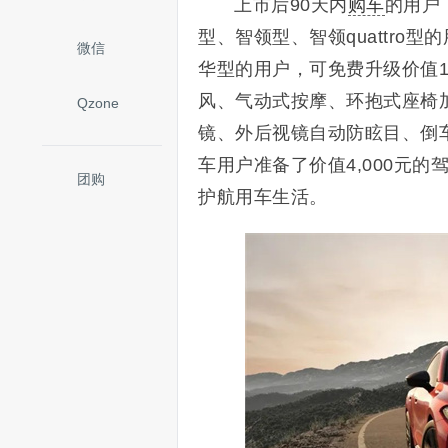
上市后90天内
购车
的用户
型、智领型、智领quattro
微信
华型的用户，可免费升级价值15
风、气动式按摩、环抱式座椅
Qzone
镜、外后视镜自动防眩目、倒
车用户准备了价值4,000元
团购
护航用车生活。