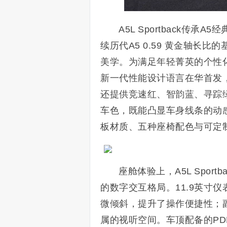
A5L Sportback
续历代A5 0.59 黄金轴长
美学。为满足年轻菁英的个性化追
新一代性能设计语言在华首发
还提供竞速红、智韵蓝、寻踪
车色，既能凸显车身线条的动
板材质、五种座椅配色与可定
座舱体验上，A5L Spo
的数字交互格局。11.9英寸仪
微倾斜，提升了操作便捷性；副
属的视听空间。车顶配备的PD