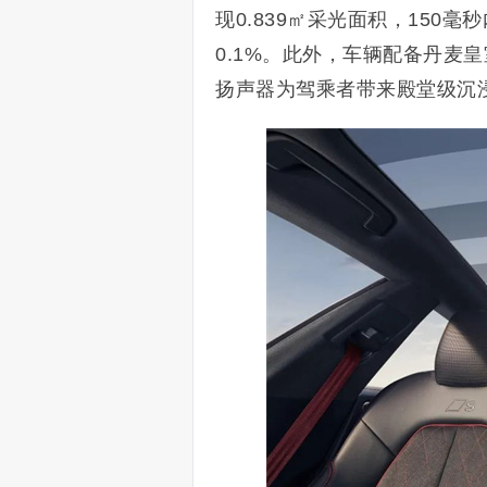
现0.839㎡采光面积，15
0.1%。此外，车辆配备丹麦皇室
扬声器为驾乘者带来殿堂级沉