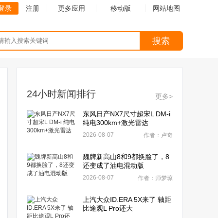
登录
注册
更多应用
移动版
网站地图
搜索
24小时新闻排行
更多>
东风日产NX7尺寸超宋L DM-i
纯电300km+激光雷达
2026-08-07
作者：卢奇
魏牌新高山8和9都换脸了，8
还变成了油电混动版
2026-08-07
作者：师梦琼
上汽大众ID.ERA 5X来了 轴距
比途观L Pro还大