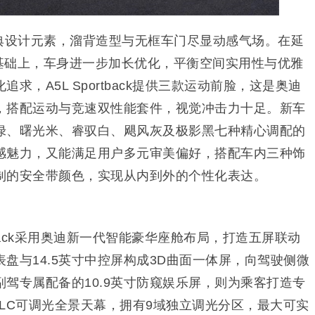
传承A5经典设计元素，溜背造型与无框车门尽显动感气场。在延
比的基础上，车身进一步加长优化，平衡空间实用性与优雅
求，A5L Sportback提供三款运动前脸，这是奥迪
，搭配运动与竞速双性能套件，视觉冲击力十足。新车
绿、曙光米、睿驭白、飓风灰及极影黑七种精心调配的
感魅力，又能满足用户多元审美偏好，搭配车内三种饰
制的安全带颜色，实现从内到外的个性化表达。
rtback采用奥迪新一代智能豪华座舱布局，打造五屏联动
表盘与14.5英寸中控屏构成3D曲面一体屏，向驾驶侧微
驾专属配备的10.9英寸防窥娱乐屏，则为乘客打造专
LC可调光全景天幕，拥有9域独立调光分区，最大可实