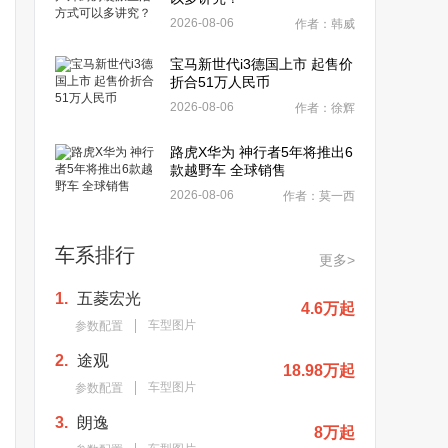
2026-08-06
作者：韩威
宝马新世代i3德国上市 起售价
折合51万人民币
2026-08-06
作者：徐辉
路虎X华为 神行者5年将推出6
款越野车 全球销售
2026-08-06
作者：莫一西
车系排行
更多>
1.
五菱宏光
4.6万起
车型图片
参数配置
2.
途观
18.98万起
车型图片
参数配置
3.
朗逸
8万起