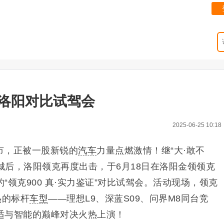
！洛阳对比试驾会
2025-06-25 10:18
市，正被一股新锐的
汽车
力量点燃激情！继“大·敢不
全城后，洛阳领克再度出击，于6月18日在洛阳金领领克
“领克900 真·实力鉴证”对比试驾会。活动现场，领克
热的标杆
车型
——理想L9、深蓝S09、问界M8同台竞
适与智能的巅峰对决火热上演！