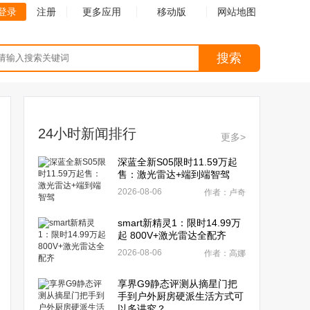
登录
注册
更多应用
移动版
网站地图
搜索
24小时新闻排行
更多>
深蓝全新S05限时11.59万起
售：激光雷达+端到端智驾
2026-08-06
作者：卢奇
smart新精灵1：限时14.99万
起 800V+激光雷达全配齐
2026-08-06
作者：高娜
享界G9静态评测从摘星门把
手到户外厨房硬派生活方式可
以多讲究？