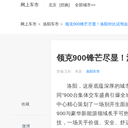
网上车市
北京
[切换]
全部城市>>
网上车市
>
洛阳车市
>
领克900锋芒尽显！洛阳对比试驾会
领克900锋芒尽显
责编:王杉
来源：
洛阳车市
洛阳，这座底蕴深厚的城
同”900台集体交车盛典引爆
中心精心策划了一场别开生面的
收藏
900与豪华新能源领域炙手可
技，一场关乎价值、安全、舒
微博