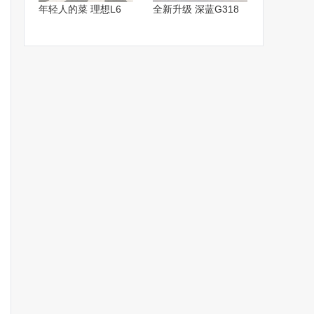
年轻人的菜 理想L6
全新升级 深蓝G318