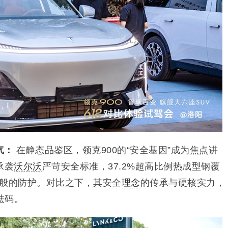
气：
在静态品鉴区，领克900的“安全基因”成为焦点讲
承袭
沃尔沃
严苛安全标准，37.2%超高比例热成型钢覆
堡垒”般的防护。对比之下，其安全
理念
的传承与硬核实力，
砝码。