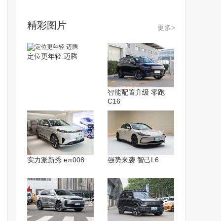
精彩图片
更多>
定位更年轻 迈腾
智能配置升级 零跑
C16
实力派新秀 eπ008
强势来袭 智己L6