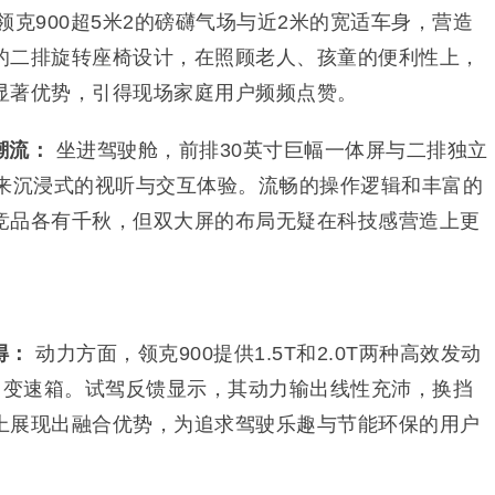
领克900超5米2的磅礴气场与近2米的宽适车身，营造
的二排旋转座椅设计，在照顾老人、孩童的便利性上，
显著优势，引得现场家庭用户频频点赞。
潮流：
坐进驾驶舱，前排30英寸巨幅一体屏与二排独立
带来沉浸式的视听与交互体验。流畅的操作逻辑和丰富的
竞品各有千秋，但双大屏的布局无疑在科技感营造上更
得：
动力方面，领克900提供1.5T和2.0T两种高效发动
用变速箱。试驾反馈显示，其动力输出线性充沛，换挡
上展现出融合优势，为追求驾驶乐趣与节能环保的用户