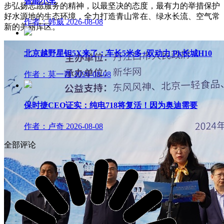
智能小车
步弘扬志愿服务的精神，以最坚决的态度，最有力的举措保护
好水源地的生态环境，全力打造青山常在、绿水长流、空气常
作者：韩威
2026-08-08
新的美丽库区。
北京越野星钽5X来了：车长5米多+双动力 Pk长城H10
作者：莫一西
2026-08-08
保时捷CEO证实：纯电718将复活！因为奥迪需要
作者：卢奇
2026-08-08
全部评论