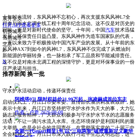
十年时光流转，东风风神不忘初心，再次支援东风风神L7全
展开全文
程参与南水北调中线工程十周年纪念活动。这不仅是对历史的
打开APP查看更多
回响，更是对新时代使命的坚守。十年间，中国
汽车
技术迅猛
切换城市
发展，环保责任日益凸显。东风风神作为造车国家队的代表，
当前城市
一直以来致力于积极推动中国汽车产业的发展。从十年前的东
北京
风风神AX7到如今的风神L7，东风风神不仅完成了从燃油到
B
新能源的华丽转身，也一脉相承了军工品质和节能减排责任。
X
这不仅是对南水北调工程的深情守护，更是对环保事业的一份
庄严承诺与担当。
推荐新闻
换一批
守水护水活动启动，传递环保责任
阿维塔07L限时权益价21.99万起，张凌赫成首位车主
启动仪式上，丹江口市委常委、宣传部长潘洪莉发表致辞，她
表示十年来，丹江口市坚持把守水护水作为天大的事，大力弘
作者：卢奇
2026-08-08
扬志愿服务精神，广大群众积极参与守水护水节水的志愿服务
活动，不让一滴污水流入水库。生态环境保护是利国利民的重
大举措，也是全社会的共同责任。在贯彻落实党的二十届三中
全新一代smart精灵1号 以“三电两智”破壁重新定义豪华
全会精神之际，丹江口市深入践行习近平生态文明思想，进一