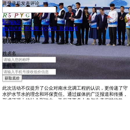
请
登录
后发表评论
取消
确定
微信好友
朋友圈
QQ空间
新浪微博
获取最低报价
姓
名
名
手机号
获取底价
此次活动不仅提升了公众对南水北调工程的认识，更传递了守
水护水节水的理念和环保责任。通过媒体的广泛报道和传播，
形成了强大的社会影响力，激发了更多人参与生态保护的热
情。
更重要的是，本次活动将形成一种跨地域、跨行业的联动效
应。通过沿途的赠水仪式、环保成果展示、互动环节等活动，
不仅加强沿线各省市之间的交流与合作，更推动了社会各界对