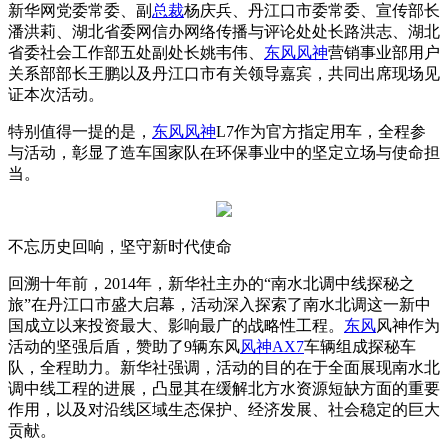
新华网党委常委、副
总裁
杨庆兵、丹江口市委常委、宣传部长
潘洪莉、湖北省委网信办网络传播与评论处处长路洪志、湖北
省委社会工作部五处副处长姚韦伟、
东风风神
营销事业部用户
关系部部长王鹏以及丹江口市有关领导嘉宾，共同出席现场见
证本次活动。
特别值得一提的是，
东风风神
L7作为官方指定用车，全程参
与活动，彰显了造车国家队在环保事业中的坚定立场与使命担
当。
不忘历史回响，坚守新时代使命
回溯十年前，2014年，新华社主办的“南水北调中线探秘之
旅”在丹江口市盛大启幕，活动深入探索了南水北调这一新中
国成立以来投资最大、影响最广的战略性工程。
东风
风神作为
活动的坚强后盾，赞助了9辆东风
风神AX7
车辆组成探秘车
队，全程助力。新华社强调，活动的目的在于全面展现南水北
调中线工程的进展，凸显其在缓解北方水资源短缺方面的重要
作用，以及对沿线区域生态保护、经济发展、社会稳定的巨大
贡献。