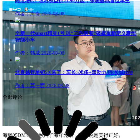
阿维塔07L限时权益价21.99万起，张凌赫成首位车主
作者：卢奇
2026-08-08
全新一代smart精灵1号 以“三电两智”破壁重新定义豪华
智能小车
作者：韩威
2026-08-08
北京越野星钽5X来了：车长5米多+双动力 Pk长城H10
作者：莫一西
2026-08-08
全部评论
海狮05DM-i设计融入了海洋元素，可以说是美得正好。