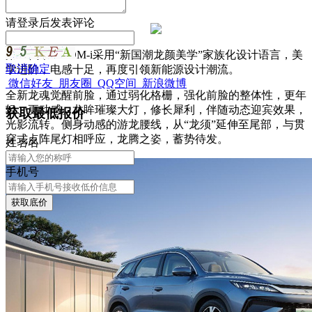
有层次。
请
登录
后发表评论
第二代宋Pro DM-i采用“新国潮龙颜美学”家族化设计语言，美
取消
确定
学进阶，电感十足，再度引领新能源设计潮流。
微信好友
朋友圈
QQ空间
新浪微博
全新龙魂觉醒前脸，通过弱化格栅，强化前脸的整体性，更年
轻、更动感。龙眸璀璨大灯，修长犀利，伴随动态迎宾效果，
获取最低报价
光影流转。侧身动感的游龙腰线，从“龙须”延伸至尾部，与贯
穿式点阵尾灯相呼应，龙腾之姿，蓄势待发。
姓
名
名
手机号
获取底价