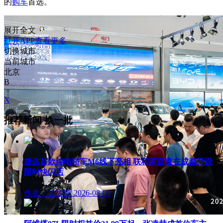
的
购车
首选。
展开全文
打开APP查看更多
切换城市
当前城市
北京
B
X
推荐新闻
换一批
捷达首款纯电轿车M6线下亮相 联和茶百道在成都开设
限时快闪店
作者：孟宪慈
2026-08-09