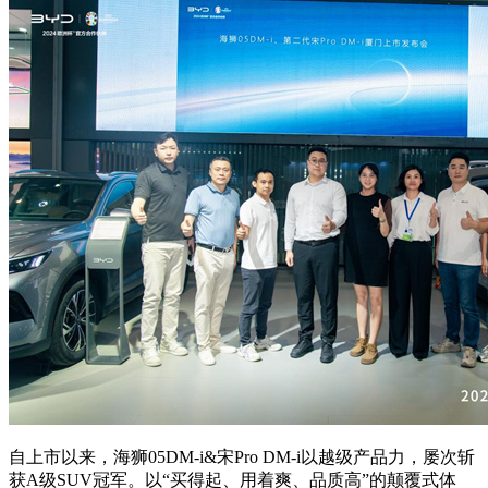
自上市以来，海狮05DM-i&宋Pro DM-i以越级产品力，屡次斩
获A级SUV冠军。以“买得起、用着爽、品质高”的颠覆式体