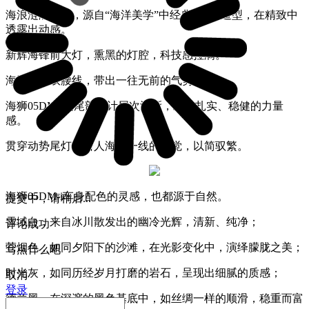
海浪涟漪前脸，源自“海洋美学”中经典的“X”造型，在精致中
透露出动感。
新辉海锋前大灯，熏黑的灯腔，科技感拉满。
海浪逐际双腰线，带出一往无前的气势。
海狮05DM-i的尾部设计层次清晰，给人扎实、稳健的力量
感。
贯穿动势尾灯，给人海天一线的感觉，以简驭繁。
海狮05DM-i车身配色的灵感，也都源于自然。
提交中，请稍后...
雪域白，来自冰川散发出的幽冷光辉，清新、纯净；
评论成功
苍烟色，如同夕阳下的沙滩，在光影变化中，演绎朦胧之美；
写点什么吧
时光灰，如同历经岁月打磨的岩石，呈现出细腻的质感；
取消
登录
德兰黑，在深邃的黑色基底中，如丝绸一样的顺滑，稳重而富