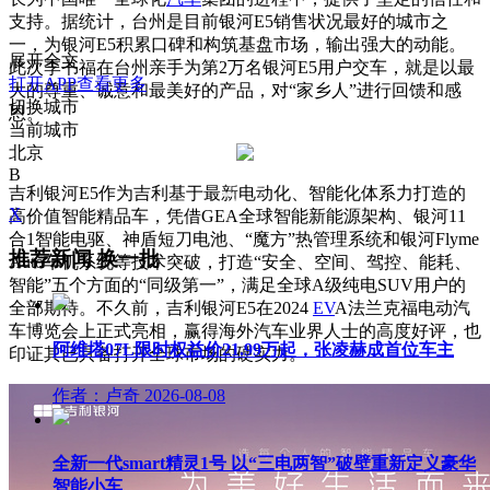
支持。据统计，台州是目前银河E5销售状况最好的城市之
一，为银河E5积累口碑和构筑基盘市场，输出强大的动能。
展开全文
此次李书福在台州亲手为第2万名银河E5用户交车，就是以最
打开APP查看更多
大的尊重、诚意和最美好的产品，对“家乡人”进行回馈和感
切换城市
恩。
当前城市
北京
B
吉利银河E5作为吉利基于最新电动化、智能化体系力打造的
X
高价值智能精品车，凭借GEA全球智能新能源架构、银河11
合1智能电驱、神盾短刀电池、“魔方”热管理系统和银河Flyme
推荐新闻
换一批
Auto车机系统等技术突破，打造“安全、空间、驾控、能耗、
智能”五个方面的“同级第一”，满足全球A级纯电SUV用户的
全部期待。不久前，吉利银河E5在2024
EV
A法兰克福电动汽
车博览会上正式亮相，赢得海外汽车业界人士的高度好评，也
阿维塔07L限时权益价21.99万起，张凌赫成首位车主
印证其已具备打开全球市场的硬实力。
作者：卢奇
2026-08-08
全新一代smart精灵1号 以“三电两智”破壁重新定义豪华
智能小车