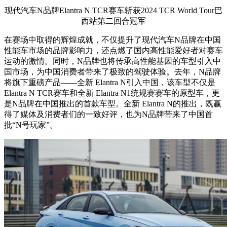
现代汽车N品牌Elantra N TCR赛车斩获2024 TCR World Tour巴
西站第二回合冠军
在赛场中取得的辉煌成就，不仅提升了现代汽车N品牌在中国
性能车市场的品牌影响力，还点燃了国内高性能爱好者对赛车
运动的激情。同时，N品牌也将传承高性能基因的车型引入中
国市场，为中国消费者带来了极致的驾驶体验。去年，N品牌
将旗下重磅产品——全新 Elantra N引入中国，该车型不仅是
Elantra N TCR赛车和全新 Elantra N1统规赛赛车的原型车，更
是N品牌在中国推出的首款车型。全新 Elantra N的推出，既赢
得了媒体及消费者们的一致好评，也为N品牌带来了中国首
批“N号玩家”。