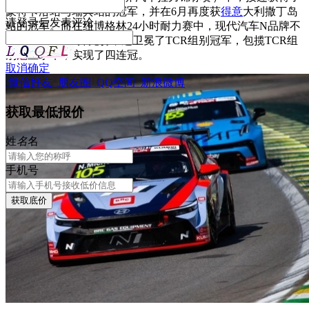
蒙特卡洛站与瑞典站的冠军，并在6月再度获
得意
大利撒丁岛
请
登录
后发表评论
站的冠军。而在纽博格林24小时耐力赛中，现代汽车N品牌不
仅连续9年参加并完赛，还卫冕了TCR组别冠军，包揽TCR组
别冠亚季军，实现了四连冠。
取消
确定
微信好友
朋友圈
QQ空间
新浪微博
获取最低报价
姓
名
名
手机号
获取底价