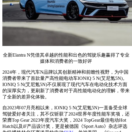
全新Elantra N凭借其卓越的性能和出色的驾驶乐趣赢得了专业
媒体和消费者的一致好评
2024年，现代汽车N品牌以其创新精神和前瞻性视野，为中国
消费者带来了首款量产高性能电动车IONIQ 5 N(艾尼氪5N)。
IONIQ 5 N(艾尼氪5N)不仅展现了现代汽车在电动化技术方面
的深厚实力，更刷新了消费者对于高性能电动化的理解，带来
了全新的差异化体验。
自2023年07月亮相以来，IONIQ 5 N(艾尼氪5N)一直备受全球
驾驶爱好者关注，其不仅斩获了2024世界年度性能车奖项，还
荣膺Top Gear 2023年度汽车大奖，2024 TopGear最佳电动Hot
Hatch以及iF产品设计奖，更是被德国《Sport Auto》杂志评选