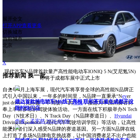
展开全文
打开APP查看更多
切换城市
当前城市
北京
B
X
现代汽车N品牌首款量产高性能电动车IONIQ 5 N(艾尼氪5N)
推荐新闻
换一批
即将于成都车展中正式上市
自去年4月上海车展，现代汽车将享誉全球的高性能N品牌正
式引入中国以来，一年多的时间里，N品牌一直秉承“N
ev
er
捷达首款纯电轿车M6线下亮相 联和茶百道在成都开设
just drive（无乐趣，不驾驶）”的
理念
，接连为中国消费者们
限时快闪店
奉上丰富多彩的驾驶体验活动。一方面在线下积极举办N Tech
Day（N技术日）、N Track Day（N品牌赛道日）、
Hyundai
作者：孟宪慈
2026-08-09
Driving Experience（现代汽车驾驶培训学院）等活动，让高性
能爱好者们深入感受N品牌的赛道基因。另一方面N品牌在线
上打造了多场N品牌电竞挑战赛，让中国消费者足不出户也能