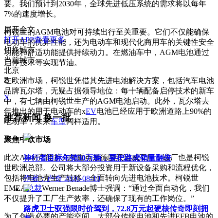
要。我们预计到2030年，全球先进低压系统的需求将以每年
7%的速度增长。
展开全文
柯锐世的AGM电池对可持续出行至关重要。它们不仅能确保
打开APP查看更多
电动车的优异性能，还为电动车和现代化商用车的关键性安全
切换城市
功能和舒适功能提供持续动力。在燃油车中，AGM电池通过
当前城市
启停技术等实现节油。
北京
B
在欧洲市场，柯锐世凭借其先进电池解决方案，包括汽车电池
品牌瓦尔塔，无疑占据领导地位：每十辆配备启停技术的新车
X
中，有七辆由柯锐世生产的AGM电池启动。此外，瓦尔塔去
年推出的用于电动车的x
EV
电池已经应用于欧洲道路上90%的
推荐新闻
换一批
电动车，未来
车型
同样适用。
聚焦中欧市场
此次AGM产能扩充的重点是德国汉诺威工厂，该厂也是柯锐
神行者目标年销30万辆，要把路虎销量翻倍
世欧洲总部。公司将大部分投资用于新设备采购和流程优化，
包括将电池壳生产转移，全面转向先进电池技术。柯锐世
作者：卢奇
2026-08-10
EMEA
总裁
Werner Benade博士强调：“通过全面自动化，我们
不仅提升了工厂生产效率，还确保了现有的工作岗位。”
路虎卫士驭强限时价驾到，72.8万元起硬核传奇即刻拥
为了创造必要的产能空间，大部分传统电池和先进EFB电池的