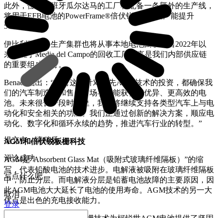
此外，位于西班牙瓜尔达马的工厂将配备一条额外的生产线，
将用于EFB电池的PowerFrame®倍伏锐®板栅的产能提升
50%。
伊比利亚半岛生产集群也将从事本地电池回收。自2022年以
来，位于Media del Campo的回收工厂一直是我们内部供应链
的重要组成部分。
Benade指出：“所有这些针对领先AGM技术的投资，都确保我
们的汽车制造商和售后市场客户能获得更优异、更高效的电
池。未来很长一段时间里，我们将继续支持各类型汽车上与电
动化和安全相关的功能。我们正通过创新的解决方案，顺应电
动化、数字化和循环永续的趋势，推进汽车行业的转型。”
提交中，请稍后...
AGM和倍伏锐板栅科技
评论成功
AGM是“Absorbent Glass Mat（吸附式玻璃纤维隔板）”的缩
写，代表铅酸电池的技术进步。电解液被吸附在玻璃纤维隔板
写点什么吧
中，防止分层。而电解液分层是铅蓄电池故障的主要原因，因
此AGM电池大大延长了电池的使用寿命。AGM技术的另一大
取消
优点是出色的充电接收能力。
登录