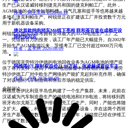
有
生产已从汉诺威转移到捷克共和国的捷克利帕工厂。此外，
AGM电池的小部件如塑料槽、排气孔塞和提手等也将越来越
作者：网上车市
2026-08-10
多地在捷克利帕生产。柯锐世正在扩建该工厂并投资数千万元
用于新机器设备采购。
捷达首款纯电轿车M6线下亮相 联和茶百道在成都开设
柯锐世在德国茨维考拥有全球最大的AGM电池生产工厂之
限时快闪店
一。凭借数百万的投资，该工厂年产能已大幅提升。自2002年
开始生产AGM电池以来，茨维考工厂已交付超过8000万只电
作者：孟宪慈
2026-08-09
池。
位于德国克劳特沙伊德的电池回收业务为AGM电池的增产提
阿维塔07L限时权益价21.99万起，张凌赫成首位车主
供了有力支持，提高了AGM电池板栅中回收铅的用量。克劳
特沙伊德工厂对中欧生产网络的产能扩充起到补充作用，确保
作者：卢奇
2026-08-08
了对该地区汽车制造商和售后市场的稳定供应。
全部评论
柯锐世在伊比利亚半岛也构建了一个生产集群。未来，此前在
汉诺威为汽车制造商生产的传统电池和EFB电池，将转移到西
班牙布尔戈斯工厂和伊维电池壳工厂生产。同时，产能也将随
之扩大。为此，柯锐世将从汉诺威转移设备，并在这两个西班
牙生产基地投资数百万欧元。过去三年，柯锐世已经在伊维工
厂投资了数百万欧元。